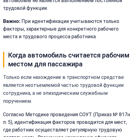
автомобиле не является выполнением постоянной
трудовой функции.
Важно:
При идентификации учитываются только
факторы, характерные для конкретного рабочего
места и трудового процесса работника.
Когда автомобиль считается рабочим
местом для пассажира
Только если нахождение в транспортном средстве
является неотъемлемой частью трудовой функции
Закрыть
сотрудника, а не эпизодическим служебным
меню
Написать
поручением.
Бесплатная
нам
консультация
Согласно Методике проведения СОУТ (Приказ № 817н
Оставьте
п. 5), идентификация факторов проводится для мест,
Имя:
имя
где работник осуществляет регулярную трудовую
и