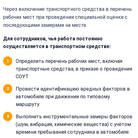
Получить расчёт
Обычно
Через включение транспортного средства в перечень
отвечаем
в течение
рабочих мест при проведении специальной оценки с
15 минут
последующими замерами на месте.
Получить расчёт
Для сотрудников, чья работа постоянно
осуществляется в транспортном средстве:
Или
позвоните
Определить перечень рабочих мест, включая
нам:
+7
транспортные средства, в приказе о проведении
(499)
СОУТ.
995-
22-
Провести идентификацию вредных факторов в
40
автомобиле при движении по типовому
маршруту.
Выполнить инструментальные замеры факторов
(шум, вибрация, химические вещества) с учётом
времени пребывания сотрудника в автомобиле.