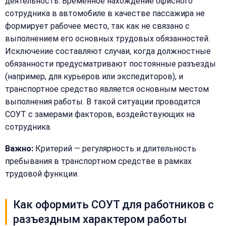
деятельность. Временное нахождение офисного
телефон
сотрудника в автомобиле в качестве пассажира не
—
перезвоним
формирует рабочее место, так как не связано с
Email:
и
выполнением его основных трудовых обязанностей.
рассчитаем
Исключение составляют случаи, когда должностные
стоимость
обязанности предусматривают постоянные разъезды
(например, для курьеров или экспедиторов), и
Сообщение:
Имя:
транспортное средство является основным местом
выполнения работы. В такой ситуации проводится
СОУТ с замерами факторов, воздействующих на
Телефон:
сотрудника.
Важно:
Критерий — регулярность и длительность
+
пребывания в транспортном средстве в рамках
Добавить
Согласен на
комментарий
трудовой функции.
обработку
Согласен на
персональных
обработку
данных
Как оформить СОУТ для работников с
персональных
данных
разъездным характером работы