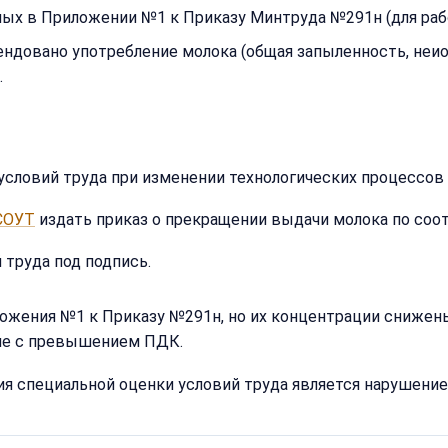
ых в Приложении №1 к Приказу Минтруда №291н (для работ
ндовано употребление молока (общая запыленность, неион
.
словий труда при изменении технологических процессов 
СОУТ
издать приказ о прекращении выдачи молока по со
труда под подпись.
ожения №1 к Приказу №291н, но их концентрации снижены 
а не с превышением ПДК.
 специальной оценки условий труда является нарушение