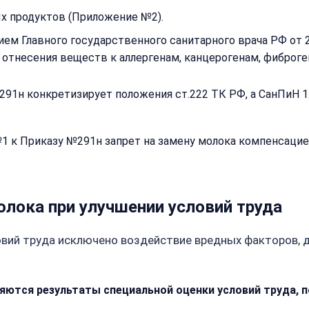
данных
х продуктов (Приложение №2).
Получить расчёт
Обычно
ем Главного государственного санитарного врача РФ от 
отвечаем
в течение
отнесения веществ к аллергенам, канцерогенам, фиброге
15 минут
91н конкретизирует положения ст.222 ТК РФ, а СанПиН 1
Получить расчё
Или
1 к Приказу №291н запрет на замену молока компенсаци
позвоните
нам:
+7
(499)
995-
лока при улучшении условий труда
22-
40
ловий труда исключено воздействие вредных факторов, 
яются результаты специальной оценки условий труда,