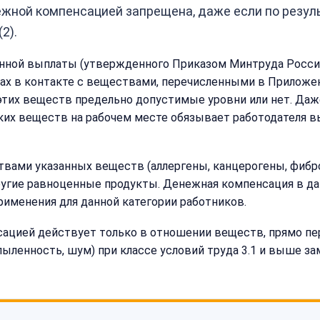
жной компенсацией запрещена, даже если по резуль
2).
нной выплаты (утвержденного Приказом Минтруда России 
тах в контакте с веществами, перечисленными в Приложе
этих веществ предельно допустимые уровни или нет. Даж
таких веществ на рабочем месте обязывает работодателя 
ствами указанных веществ (аллергены, канцерогены, фиб
ругие равноценные продукты. Денежная компенсация в да
именения для данной категории работников.
сацией действует только в отношении веществ, прямо п
ыленность, шум) при классе условий труда 3.1 и выше за