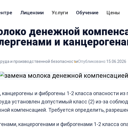
ентре
Лицензии
Услуги
Обучение
Цены
олоко денежной компенса
лергенами и канцероген
труда и производственной безопасности
Опубликовано:
15.06.2026
 канцерогены и фиброгены 1-2 класса опасности из
руда установлен допустимый класс (2) из-за собл
ой компенсацией. Требуется определить, разрешена
генами, канцерогенами и фиброгенами 1-2 класса о