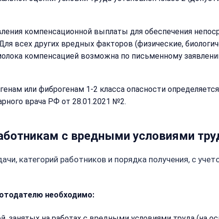
вления компенсационной выплаты для обеспечения непос
ля всех других вредных факторов (физические, биологич
 молока компенсацией возможна по письменному заявлени
генам или фиброгенам 1-2 класса опасности определяется
рного врача РФ от 28.01.2021 №2.
аботникам с вредными условиями тру
ачи, категорий работников и порядка получения, с уч
ботодателю необходимо:
, занятых на работах с вредными условиями труда (на о