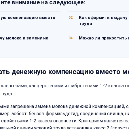
ите внимание на следующее:
жную компенсацию вместо
Как оформить выдачу
02
труда
у молока и замену на
Можно ли прекратить 
04
учать денежную компенсацию вместо м
ллергенами, канцерогенами и фиброгенами 1-2 класса о
труда.
рыми запрещена замена молока денежной компенсацией, 
ример: асбест, бензол, формальдегид, соединения свинца,
войствами 1-2 класса опасности. Критерием является са
ьной оценки условий труда установлен класс 2 (допустим