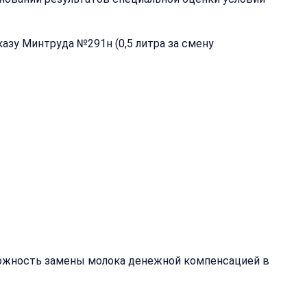
зу Минтруда №291н (0,5 литра за смену
я
можность замены молока денежной компенсацией в
ция