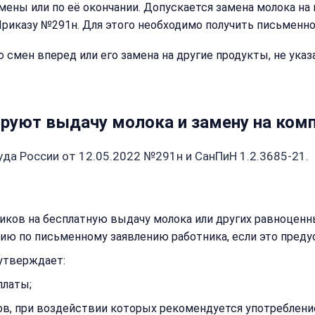
имя
ены или по её окончании. Допускается замена молока на 
Имя:
и
риказу №291н. Для этого необходимо получить письменно
телефон
—
о смен вперед или его замена на другие продукты, не ук
перезвоним
и
Email:
рассчитаем
стоимость
ируют выдачу молока и замену на ком
Имя:
Сообщение:
да России от 12.05.2022 №291н и СанПиН 1.2.3685-21.
Телефон:
иков на бесплатную выдачу молока или других равноценн
ю по письменному заявлению работника, если это пред
+
Добавить
 утверждает:
комментарий
Согласен на
платы;
Согласен на
обработку
обработку
персональных
, при воздействии которых рекомендуется употреблени
персональных
данных