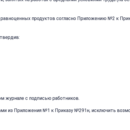
 равноценных продуктов согласно Приложению №2 к Прика
утвердив:
Закрыть
ом журнале с подписью работников.
меню
Написать
Бесплатна
ами из Приложения №1 к Приказу №291н, исключить воз
нам
консульта
Оставьте