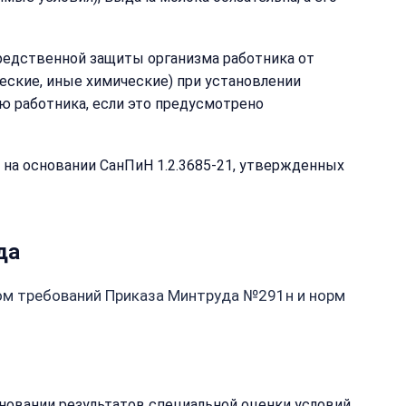
редственной защиты организма работника от
еские, иные химические) при установлении
ю работника, если это предусмотрено
 на основании СанПиН 1.2.3685-21, утвержденных
да
етом требований Приказа Минтруда №291н и норм
сновании результатов специальной оценки условий