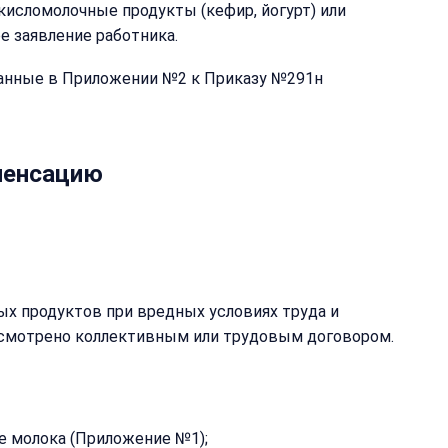
кисломолочные продукты (кефир, йогурт) или
е заявление работника.
азанные в Приложении №2 к Приказу №291н
пенсацию
ых продуктов при вредных условиях труда и
усмотрено коллективным или трудовым договором.
е молока (Приложение №1);