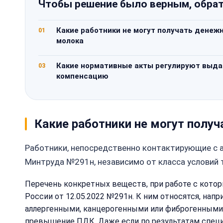
Чтобы решение было верным, обрат
Какие работники не могут получать дене
01
молока
Какие нормативные акты регулируют выдач
03
компенсацию
Какие работники не могут пол
Работники, непосредственно контактирующие с а
Минтруда №291н, независимо от класса условий 
Перечень конкретных веществ, при работе с кото
России от 12.05.2022 №291н. К ним относятся, нап
аллергенными, канцерогенными или фиброгенными с
превышение ПДК. Даже если по результатам специал