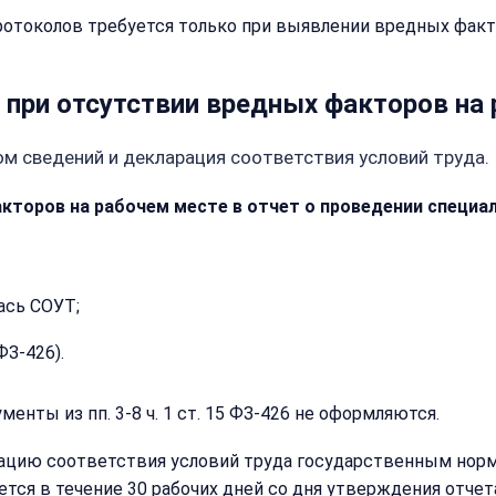
отоколов требуется только при выявлении вредных факт
при отсутствии вредных факторов на 
м сведений и декларация соответствия условий труда.
торов на рабочем месте в отчет о проведении специал
Закрыть
меню
Написать
Бесплатна
ась СОУТ;
нам
консульта
ФЗ-426).
Оставьте
имя
Имя:
енты из пп. 3-8 ч. 1 ст. 15 ФЗ-426 не оформляются.
и
телефон
рацию соответствия условий труда государственным нор
—
перезвоним
ся в течение 30 рабочих дней со дня утверждения отчета 