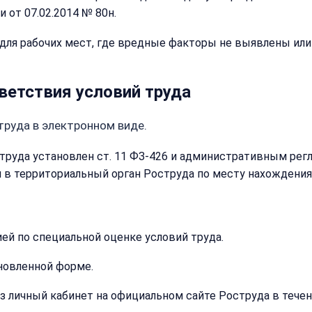
и
Email:
от 07.02.2014 № 80н.
рассчитаем
стоимость
для рабочих мест, где вредные факторы не выявлены ил
Имя:
Сообщение:
етствия условий труда
Телефон:
труда в электронном виде.
труда установлен ст. 11 ФЗ-426 и административным рег
+
 в территориальный орган Роструда по месту нахождения
Добавить
комментарий
Согласен на
Согласен на
обработку
обработку
персональных
ей по специальной оценке условий труда.
персональных
данных
данных
новленной форме.
Получить расчёт
Обычно
отвечаем
 личный кабинет на официальном сайте Роструда в течени
в течение