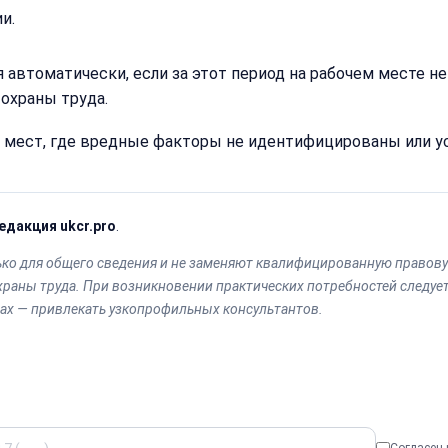
15 минут
и.
Получить расчё
я автоматически, если за этот период на рабочем месте н
охраны труда.
Или
позвоните
х мест, где вредные факторы не идентифицированы или 
нам:
+7
(499)
995-
22-
едакция ukcr.pro
.
40
ько для общего сведения и не заменяют квалифицированную право
храны труда. При возникновении практических потребностей следуе
вах — привлекать узкопрофильных консультантов.