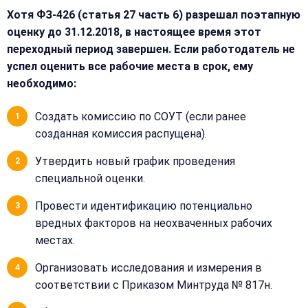
Хотя ФЗ-426 (статья 27 часть 6) разрешал поэтапную
оценку до 31.12.2018, в настоящее время этот
переходный период завершен. Если работодатель не
успел оценить все рабочие места в срок, ему
необходимо:
Создать комиссию по СОУТ (если ранее
созданная комиссия распущена).
Закрыть
меню
Написать
Утвердить новый график проведения
Бесплатная
нам
специальной оценки.
консультация
Провести идентификацию потенциально
Оставьте
Имя:
вредных факторов на неохваченных рабочих
имя
и
местах.
телефон
Организовать исследования и измерения в
—
перезвоним
соответствии с Приказом Минтруда № 817н.
Email:
и