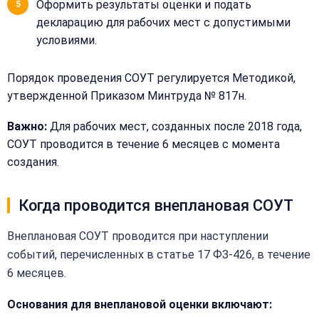
рассчитаем
Оформить результаты оценки и подать
стоимость
декларацию для рабочих мест с допустимыми
условиями.
Сообщение:
Имя:
Порядок проведения СОУТ регулируется Методикой,
утвержденной Приказом Минтруда № 817н.
Телефон:
Важно:
Для рабочих мест, созданных после 2018 года,
СОУТ проводится в течение 6 месяцев с момента
+
создания.
Добавить
Согласен на
комментарий
обработку
Согласен на
Когда проводится внеплановая СОУТ
персональных
обработку
данных
персональных
Внеплановая СОУТ проводится при наступлении
данных
событий, перечисленных в статье 17 ФЗ-426, в течение
Получить расчёт
Обычно
6 месяцев.
отвечаем
в течение
15 минут
Основания для внеплановой оценки включают: