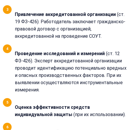
Привлечение аккредитованной организации
(ст.
Закрыть
19 ФЗ-426). Работодатель заключает гражданско-
меню
правовой договор с организацией,
Написать
Бесплатная
нам
аккредитованной на проведение СОУТ.
консультация
Оставьте
Проведение исследований и измерений
(ст. 12
Имя:
имя
ФЗ-426). Эксперт аккредитованной организации
и
проводит идентификацию потенциально вредных
телефон
—
и опасных производственных факторов. При их
перезвоним
выявлении осуществляются инструментальные
Email:
и
измерения.
рассчитаем
стоимость
Оценка эффективности средств
Сообщение:
Имя:
индивидуальной защиты
(при их использовании).