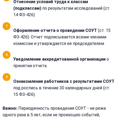
Отнесение условий труда к классам
Телефон:
(подклассам)
по результатам исследований (ст.
14 ФЗ-426).
+
Добавить
Оформление отчета о проведении СОУТ
(ст. 15
Согласен на
комментарий
обработку
ФЗ-426). Отчет подписывается всеми членами
Согласен на
персональных
комиссии и утверждается ее председателем.
обработку
данных
персональных
данных
Получить расчёт
Уведомление аккредитованной организации
о
Обычно
принятии отчета.
отвечаем
в течение
15 минут
Ознакомление работников с результатами СОУТ
под роспись в течение 30 календарных дней (ст.
Получить расчёт
15 ФЗ-426).
Или
позвоните
Важно:
Периодичность проведения СОУТ - не реже
нам:
одного раза в 5 лет, если не произошло событий,
+7