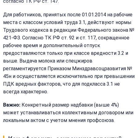
согласно ТК РФ ст. 147.
Закрыть
Для работников, принятых после 01.01.2014 на рабочие
меню
Написать
места с классом условий труда 3.1, действуют нормы
Бесплатная
нам
Трудового кодекса в редакции Федерального закона №
консультация
421-ФЗ. Согласно ТК РФ ст. 92 и ст. 117, сокращенное
Оставьте
рабочее время и дополнительный отпуск
Имя:
имя
предоставляются только при классе вредности 3.2 и
и
телефон
выше. Выдача молока или спецжиров
—
регламентируется Приказом Минздравсоцразвития №
перезвоним
45н и осуществляется исключительно при превышении
Email:
и
ПДК вредных факторов, что для подкласса 3.1 не
рассчитаем
всегда характерно.
стоимость
Важно:
Конкретный размер надбавки (выше 4%)
Сообщение:
Имя:
может устанавливаться коллективным договором или
локальным актом с учетом мнения профсоюза.
Телефон: