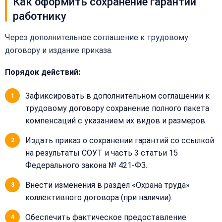
Как оформить сохранение гарантий
работнику
+
Добавить
Через дополнительное соглашение к трудовому
Согласен на
комментарий
обработку
договору и издание приказа.
Согласен на
персональных
обработку
данных
Порядок действий:
персональных
данных
Получить расчёт
Зафиксировать в дополнительном соглашении к
Обычно
трудовому договору сохранение полного пакета
отвечаем
в течение
компенсаций с указанием их видов и размеров.
15 минут
Издать приказ о сохранении гарантий со ссылкой
на результаты СОУТ и часть 3 статьи 15
Получить расчёт
Федерального закона № 421-ФЗ.
Или
позвоните
Внести изменения в раздел «Охрана труда»
нам:
коллективного договора (при наличии).
+7
(499)
Обеспечить фактическое предоставление
995-