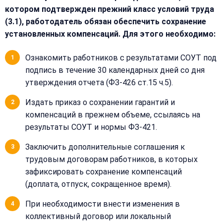
меню
Написать
котором подтвержден прежний класс условий труда
Бесплатная
нам
(3.1), работодатель обязан обеспечить сохранение
консультация
установленных компенсаций. Для этого необходимо:
Оставьте
Имя:
имя
Ознакомить работников с результатами СОУТ под
и
подпись в течение 30 календарных дней со дня
телефон
утверждения отчета (ФЗ-426 ст.15 ч.5).
—
перезвоним
Email:
Издать приказ о сохранении гарантий и
и
компенсаций в прежнем объеме, ссылаясь на
рассчитаем
стоимость
результаты СОУТ и нормы ФЗ-421.
Заключить дополнительные соглашения к
Сообщение:
Имя:
трудовым договорам работников, в которых
зафиксировать сохранение компенсаций
Телефон:
(доплата, отпуск, сокращенное время).
При необходимости внести изменения в
коллективный договор или локальный
+