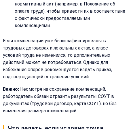
нормативный акт (например, в Положение об
Добавить
Согласен на
комментарий
оплате труда), чтобы привести их в соответствие
обработку
Согласен на
с фактически предоставляемыми
персональных
обработку
данных
компенсациями.
персональных
данных
Получить расчёт
Если компенсации уже были зафиксированы в
Обычно
трудовых договорах и локальных актах, а класс
отвечаем
в течение
условий труда не изменился, то дополнительных
15 минут
действий может не потребоваться. Однако для
избежания споров рекомендуется издать приказ,
Получить расчёт
подтверждающий сохранение условий.
Или
Важно:
Несмотря на сохранение компенсаций,
позвоните
работодатель обязан отразить результаты СОУТ в
нам:
+7
документах (трудовой договор, карта СОУТ), но без
(499)
изменения размера компенсаций.
995-
22-
40
Что делать, если условия труда