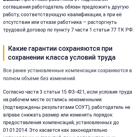
Телефон:
соглашения работодатель обязан предложить другую
работу, соответствующую квалификации, а при её
отсутствии или отказе работника — расторгнуть
трудовой договор по пункту 7 части 1 статьи 77 ТК РФ.
+
Добавить
Согласен на
комментарий
обработку
Какие гарантии сохраняются при
Согласен на
персональных
обработку
данных
сохранении класса условий труда
персональных
данных
Все ранее установленные компенсации сохраняются в
Получить расчёт
Обычно
полном объёме без изменений.
отвечаем
в течение
Согласно части 3 статьи 15 ФЗ-421, если условия труда
15 минут
на рабочем месте остались неизменными
(подтверждены результатами СОУТ), работодатель не
Получить расчёт
вправе снижать размер или изменять порядок
предоставления компенсаций, установленных до
Или
позвоните
01.01.2014. Это касается как законодательно
нам: