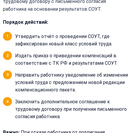
трудовому договору с письменного согласия
работника на основании результатов СОУТ.
Порядок действий:
Закрыть
меню
Написать
Утвердить отчёт о проведении СОУТ, где
Бесплатная
нам
зафиксирован новый класс условий труда.
консультация
Оставьте
Издать приказ о приведении компенсаций в
Имя:
имя
соответствие с ТК РФ и результатами СОУТ.
и
телефон
Направить работнику уведомление об изменении
—
условий труда с предложением новой редакции
перезвоним
Email:
компенсационного пакета.
и
рассчитаем
Заключить дополнительное соглашение к
стоимость
трудовому договору при получении письменного
согласия работника.
Сообщение:
Имя:
Важно:
При отказе работника от подписания