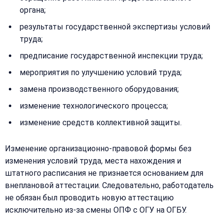
Закрыть
органа;
меню
Написать
результаты государственной экспертизы условий
Бесплатная
нам
труда;
консультация
предписание государственной инспекции труда;
Оставьте
Имя:
имя
мероприятия по улучшению условий труда;
и
телефон
замена производственного оборудования;
—
изменение технологического процесса;
перезвоним
Email:
и
изменение средств коллективной защиты.
рассчитаем
стоимость
Изменение организационно-правовой формы без
изменения условий труда, места нахождения и
Сообщение:
Имя:
штатного расписания не признается основанием для
внеплановой аттестации. Следовательно, работодатель
Телефон:
не обязан был проводить новую аттестацию
исключительно из-за смены ОПФ с ОГУ на ОГБУ.