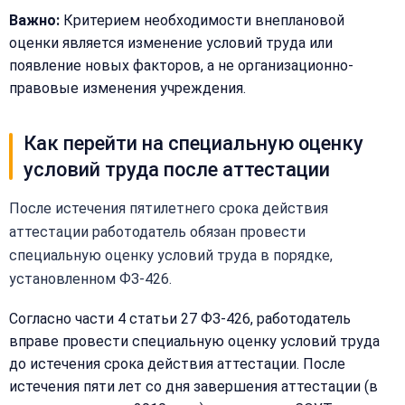
Важно:
Критерием необходимости внеплановой
+
оценки является изменение условий труда или
Добавить
Согласен на
комментарий
появление новых факторов, а не организационно-
обработку
Согласен на
правовые изменения учреждения.
персональных
обработку
данных
персональных
данных
Как перейти на специальную оценку
Получить расчёт
условий труда после аттестации
Обычно
отвечаем
в течение
После истечения пятилетнего срока действия
15 минут
аттестации работодатель обязан провести
специальную оценку условий труда в порядке,
Получить расчёт
установленном ФЗ-426.
Или
позвоните
Согласно части 4 статьи 27 ФЗ-426, работодатель
нам:
вправе провести специальную оценку условий труда
+7
до истечения срока действия аттестации. После
(499)
995-
истечения пяти лет со дня завершения аттестации (в
22-