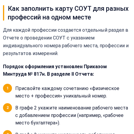
Как заполнить карту СОУТ для разных
профессий на одном месте
Для каждой профессии создается отдельный раздел в
Отчете о проведении СОУТ с указанием
индивидуального номера рабочего места, профессии и
результатов измерений.
Закрыть
Порядок оформления установлен Приказом
меню
Написать
Минтруда № 817н. В разделе II Отчета:
Бесплатная
нам
консультация
Присвойте каждому сочетанию «физическое
Оставьте
место + профессия» уникальный номер.
Имя:
имя
В графе 2 укажите наименование рабочего места
и
телефон
с добавлением профессии (например, «рабочее
—
место бухгалтера»).
перезвоним
Email:
и