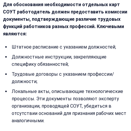
Для обоснования необходимости отдельных карт
СОУТ работодатель должен предоставить комиссии
Получить расчёт
документы, подтверждающие различие трудовых
Или
функций работников разных профессий. Ключевыми
позвоните
являются:
нам:
+7
Штатное расписание с указанием должностей;
(499)
995-
Должностные инструкции, закрепляющие
22-
40
специфику обязанностей;
Трудовые договоры с указанием профессии/
должности;
Локальные акты, описывающие технологические
процессы. Эти документы позволяют эксперту
организации, проводящей СОУТ, убедиться в
отсутствии оснований для признания рабочих мест
аналогичными.