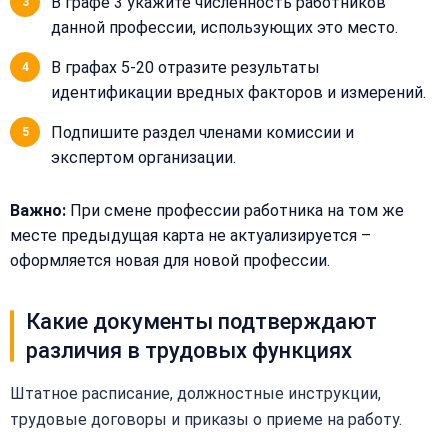
В графе 3 укажите численность работников
рассчитаем
данной профессии, использующих это место.
стоимость
В графах 5-20 отразите результаты
Сообщение:
Имя:
идентификации вредных факторов и измерений.
Подпишите раздел членами комиссии и
Телефон:
экспертом организации.
Важно:
При смене профессии работника на том же
+
месте предыдущая карта не актуализируется –
Добавить
оформляется новая для новой профессии.
Согласен на
комментарий
обработку
Согласен на
персональных
обработку
Какие документы подтверждают
данных
персональных
различия в трудовых функциях
данных
Получить расчёт
Обычно
Штатное расписание, должностные инструкции,
отвечаем
трудовые договоры и приказы о приеме на работу.
в течение
15 минут