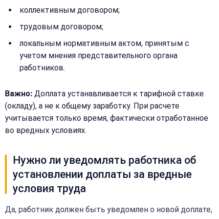
рассчитаем
коллективным договором;
стоимость
трудовым договором;
Сообщение:
Имя:
локальным нормативным актом, принятым с
учетом мнения представительного органа
работников.
Телефон:
Важно:
Доплата устанавливается к тарифной ставке
(окладу), а не к общему заработку. При расчете
+
Добавить
учитывается только время, фактически отработанное
Согласен на
комментарий
во вредных условиях.
обработку
Согласен на
персональных
обработку
данных
персональных
Нужно ли уведомлять работника об
данных
установлении доплаты за вредные
Получить расчёт
Обычно
условия труда
отвечаем
в течение
15 минут
Да, работник должен быть уведомлен о новой доплате,