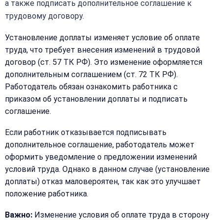
а также подписать дополнительное соглашение к
трудовому договору.
Получить расчёт
Или
Установление доплаты изменяет условие об оплате
позвоните
труда, что требует внесения изменений в трудовой
нам:
договор (ст. 57 ТК РФ). Это изменение оформляется
+7
(499)
дополнительным соглашением (ст. 72 ТК РФ).
995-
Работодатель обязан ознакомить работника с
22-
40
приказом об установлении доплаты и подписать
соглашение.
Если работник отказывается подписывать
дополнительное соглашение, работодатель может
оформить уведомление о предложении изменений
условий труда. Однако в данном случае (установление
доплаты) отказ маловероятен, так как это улучшает
положение работника.
Важно:
Изменение условия об оплате труда в сторону