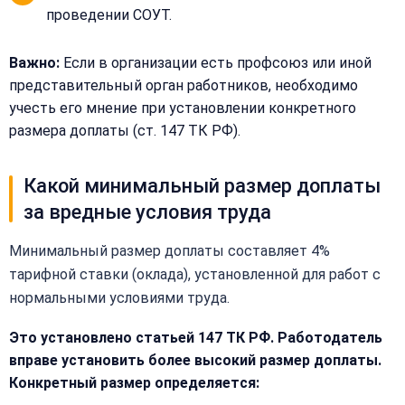
проведении СОУТ.
Важно:
Если в организации есть профсоюз или иной
представительный орган работников, необходимо
учесть его мнение при установлении конкретного
размера доплаты (ст. 147 ТК РФ).
Какой минимальный размер доплаты
Закрыть
за вредные условия труда
меню
Написать
Бесплатная
нам
консультация
Минимальный размер доплаты составляет 4%
тарифной ставки (оклада), установленной для работ с
Оставьте
Имя:
имя
нормальными условиями труда.
и
телефон
Это установлено статьей 147 ТК РФ. Работодатель
—
вправе установить более высокий размер доплаты.
перезвоним
Email:
Конкретный размер определяется:
и