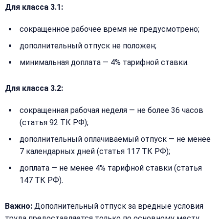
рассчитаем
Для класса 3.1:
стоимость
сокращенное рабочее время не предусмотрено;
Сообщение:
Имя:
дополнительный отпуск не положен;
минимальная доплата — 4% тарифной ставки.
Телефон:
Для класса 3.2:
+
сокращенная рабочая неделя — не более 36 часов
Добавить
(статья 92 ТК РФ);
Согласен на
комментарий
обработку
дополнительный оплачиваемый отпуск — не менее
Согласен на
персональных
обработку
данных
7 календарных дней (статья 117 ТК РФ);
персональных
данных
доплата — не менее 4% тарифной ставки (статья
Получить расчёт
147 ТК РФ).
Обычно
отвечаем
в течение
Важно:
Дополнительный отпуск за вредные условия
15 минут
труда предоставляется только по основному месту