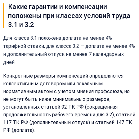
Какие гарантии и компенсации
положены при классах условий труда
3.1 и 3.2
Для класса 3.1 положена доплата не менее 4%
тарифной ставки, для класса 3.2 — доплата не менее 4%
и дополнительный отпуск не менее 7 календарных
дней.
Закрыть
меню
Написать
Конкретные размеры компенсаций определяются
Бесплатная
нам
коллективным договором или локальным
консультация
нормативным актом с учетом мнения профсоюза, но
Оставьте
не могут быть ниже минимальных размеров,
Имя:
имя
установленных статьей 92 ТК РФ (сокращенная
и
продолжительность рабочего времени для 3.2), статьей
телефон
—
117 ТК РФ (дополнительный отпуск) и статьей 147 ТК
перезвоним
РФ (доплата).
Email:
и