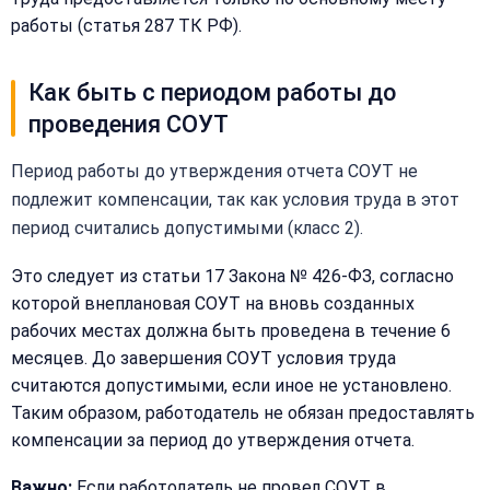
работы (статья 287 ТК РФ).
Получить расчёт
Или
Как быть с периодом работы до
позвоните
проведения СОУТ
нам:
+7
(499)
Период работы до утверждения отчета СОУТ не
995-
подлежит компенсации, так как условия труда в этот
22-
40
период считались допустимыми (класс 2).
Это следует из статьи 17 Закона № 426-ФЗ, согласно
которой внеплановая СОУТ на вновь созданных
рабочих местах должна быть проведена в течение 6
месяцев. До завершения СОУТ условия труда
считаются допустимыми, если иное не установлено.
Таким образом, работодатель не обязан предоставлять
компенсации за период до утверждения отчета.
Важно:
Если работодатель не провел СОУТ в