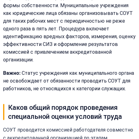
формы собственности. Муниципальные учреждения
Оставьте
Имя:
как юридические лица обязаны организовывать СОУТ
имя
и
для таких рабочих мест с периодичностью не реже
телефон
одного раза в пять лет. Процедура включает
—
идентификацию вредных факторов, измерения, оценку
перезвоним
Email:
эффективности СИЗ и оформление результатов
и
комиссией с привлечением аккредитованной
рассчитаем
стоимость
организации.
Важно:
Статус учреждения как муниципального органа
Сообщение:
Имя:
не освобождает от обязанности проводить СОУТ для
работников, не относящихся к категории служащих.
Телефон:
Каков общий порядок проведения
специальной оценки условий труда
+
Добавить
Согласен на
СОУТ проводится комиссией работодателя совместно
комментарий
обработку
с аккредитованной организацией по этапам,
Согласен на