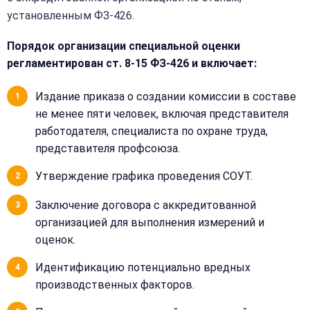
персональных
обработку
установленным ФЗ-426.
данных
персональных
данных
Порядок организации специальной оценки
Получить расчёт
регламентирован ст. 8-15 ФЗ-426 и включает:
Обычно
отвечаем
в течение
Издание приказа о создании комиссии в составе
15 минут
не менее пяти человек, включая представителя
работодателя, специалиста по охране труда,
Получить расчёт
представителя профсоюза.
Или
Утверждение графика проведения СОУТ.
позвоните
нам:
+7
Заключение договора с аккредитованной
(499)
организацией для выполнения измерений и
995-
оценок.
22-
40
Идентификацию потенциально вредных
производственных факторов.