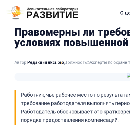
О ц
Меню
сайта
Правомерны ли требов
условиях повышенной
Автор:
Редакция ukcr.pro
Должность:
Эксперты по охране 
Работник, чье рабочее место по результата
требование работодателя выполнять период
Работодатель обосновывает это кратковрем
порядке предоставления компенсаций.