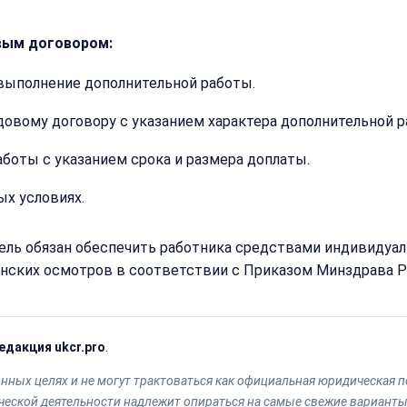
Получить расчёт
Обычно
вым договором:
отвечаем
в течение
15 минут
 выполнение дополнительной работы.
овому договору с указанием характера дополнительной р
Получить расчё
аботы с указанием срока и размера доплаты.
Или
позвоните
ых условиях.
нам:
+7
(499)
тель обязан обеспечить работника средствами индивиду
995-
22-
ских осмотров в соответствии с Приказом Минздрава Рос
40
едакция ukcr.pro
.
ных целях и не могут трактоваться как официальная юридическая п
тической деятельности надлежит опираться на самые свежие вариан