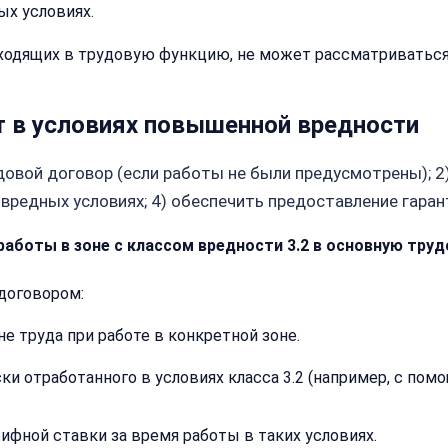
и
ых условиях.
телефон
—
входящих в трудовую функцию, не может рассматриватьс
перезвоним
и
Email:
рассчитаем
т в условиях повышенной вредности
стоимость
довой договор (если работы не были предусмотрены); 2
Имя:
Сообщение:
 вредных условиях; 4) обеспечить предоставление гаран
работы в зоне с классом вредности 3.2 в основную тру
Телефон:
договором:
+
е труда при работе в конкретной зоне.
Добавить
комментарий
Согласен на
ки отработанного в условиях класса 3.2 (например, с пом
Согласен на
обработку
обработку
персональных
персональных
данных
ифной ставки за время работы в таких условиях.
данных