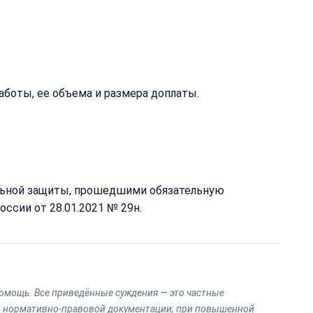
аботы, ее объема и размера доплаты.
т
альной защиты, прошедшими обязательную
сии от 28.01.2021 № 29н.
омощь. Все приведённые суждения — это частные
ты нормативно-правовой документации; при повышенной