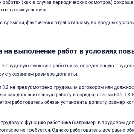
 работах (как в случае периодических осмотров) сокраще
оты в этих условиях.
 времени, фактически отработанному во вредных услови
ка на выполнение работ в условиях по
ят в трудовую функцию работника, определенную трудо
у с указанием размера доплаты.
и 3.2 не предусмотрено трудовым договором или должнос
Закрыть
ника как дополнительную работу в порядке статьи 60.2 Т
меню
Написать
этом работодатель обязан установить доплату, размер ко
Бесплатна
нам
консульта
 трудовую функцию работника (например, в трудовом дог
Оставьте
имя
согласие не требуется. Однако работодатель все равно об
Имя: