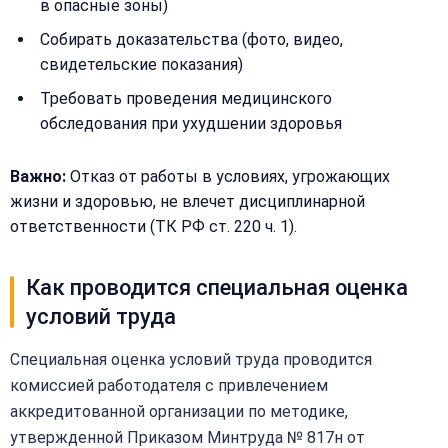
в опасные зоны)
+
Добавить
Собирать доказательства (фото, видео,
Согласен на
комментарий
обработку
свидетельские показания)
Согласен на
персональных
обработку
Требовать проведения медицинского
данных
персональных
обследования при ухудшении здоровья
данных
Получить расчёт
Обычно
Важно:
Отказ от работы в условиях, угрожающих
отвечаем
жизни и здоровью, не влечет дисциплинарной
в течение
15 минут
ответственности (ТК РФ ст. 220 ч. 1).
Получить расчёт
Как проводится специальная оценка
условий труда
Или
позвоните
нам:
Специальная оценка условий труда проводится
+7
комиссией работодателя с привлечением
(499)
995-
аккредитованной организации по методике,
22-
утвержденной Приказом Минтруда № 817н от
40