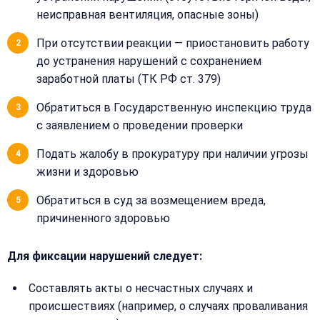
Закрыть
неисправная вентиляция, опасные зоны)
меню
Написать
Бесплатная
нам
При отсутствии реакции — приостановить работу
консультация
до устранения нарушений с сохранением
Оставьте
заработной платы (ТК РФ ст. 379)
Имя:
имя
и
Обратиться в Государственную инспекцию труда
телефон
с заявлением о проведении проверки
—
перезвоним
Email:
Подать жалобу в прокуратуру при наличии угрозы
и
жизни и здоровью
рассчитаем
стоимость
Обратиться в суд за возмещением вреда,
причиненного здоровью
Сообщение:
Имя:
Для фиксации нарушений следует:
Телефон:
Составлять акты о несчастных случаях и
происшествиях (например, о случаях проваливания