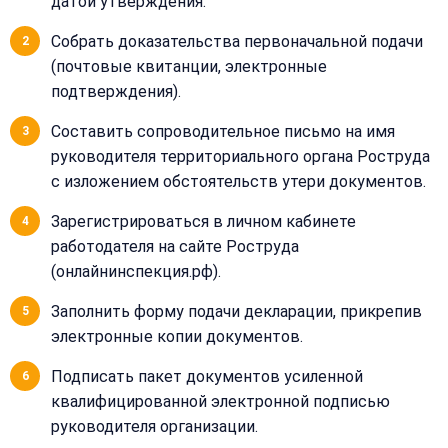
датой утверждения.
отвечаем
в течение
Собрать доказательства первоначальной подачи
15 минут
(почтовые квитанции, электронные
подтверждения).
Получить расчёт
Составить сопроводительное письмо на имя
Или
руководителя территориального органа Роструда
позвоните
нам:
с изложением обстоятельств утери документов.
+7
(499)
Зарегистрироваться в личном кабинете
995-
работодателя на сайте Роструда
22-
40
(онлайнинспекция.рф).
Заполнить форму подачи декларации, прикрепив
электронные копии документов.
Подписать пакет документов усиленной
квалифицированной электронной подписью
руководителя организации.