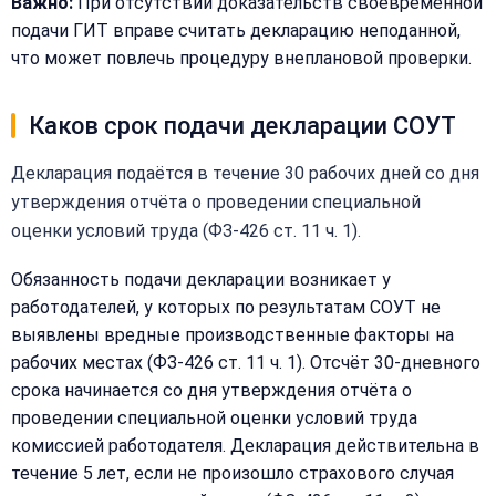
Важно:
При отсутствии доказательств своевременной
подачи ГИТ вправе считать декларацию неподанной,
что может повлечь процедуру внеплановой проверки.
Каков срок подачи декларации СОУТ
Декларация подаётся в течение 30 рабочих дней со дня
утверждения отчёта о проведении специальной
оценки условий труда (ФЗ-426 ст. 11 ч. 1).
Обязанность подачи декларации возникает у
Закрыть
работодателей, у которых по результатам СОУТ не
меню
Написать
выявлены вредные производственные факторы на
Бесплатная
нам
рабочих местах (ФЗ-426 ст. 11 ч. 1). Отсчёт 30-дневного
консультация
срока начинается со дня утверждения отчёта о
Оставьте
проведении специальной оценки условий труда
Имя:
имя
комиссией работодателя. Декларация действительна в
и
течение 5 лет, если не произошло страхового случая
телефон