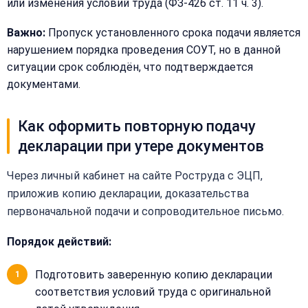
или изменения условий труда (ФЗ-426 ст. 11 ч. 3).
—
перезвоним
Email:
Важно:
Пропуск установленного срока подачи является
и
рассчитаем
нарушением порядка проведения СОУТ, но в данной
стоимость
ситуации срок соблюдён, что подтверждается
документами.
Сообщение:
Имя:
Как оформить повторную подачу
декларации при утере документов
Телефон:
Через личный кабинет на сайте Роструда с ЭЦП,
приложив копию декларации, доказательства
+
Добавить
первоначальной подачи и сопроводительное письмо.
Согласен на
комментарий
обработку
Согласен на
Порядок действий:
персональных
обработку
данных
персональных
Подготовить заверенную копию декларации
данных
соответствия условий труда с оригинальной
Получить расчёт
Обычно