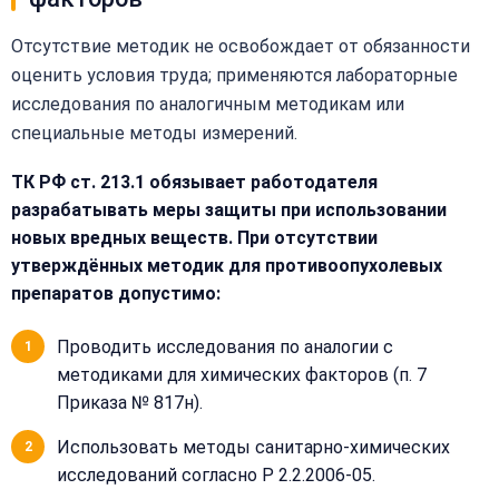
Отсутствие методик не освобождает от обязанности
оценить условия труда; применяются лабораторные
Закрыть
исследования по аналогичным методикам или
меню
Написать
Бесплатная
специальные методы измерений.
нам
консультация
ТК РФ ст. 213.1 обязывает работодателя
Оставьте
Имя:
разрабатывать меры защиты при использовании
имя
и
новых вредных веществ. При отсутствии
телефон
утверждённых методик для противоопухолевых
—
препаратов допустимо:
перезвоним
Email:
и
Проводить исследования по аналогии с
рассчитаем
методиками для химических факторов (п. 7
стоимость
Приказа № 817н).
Сообщение:
Имя:
Использовать методы санитарно-химических
исследований согласно Р 2.2.2006-05.