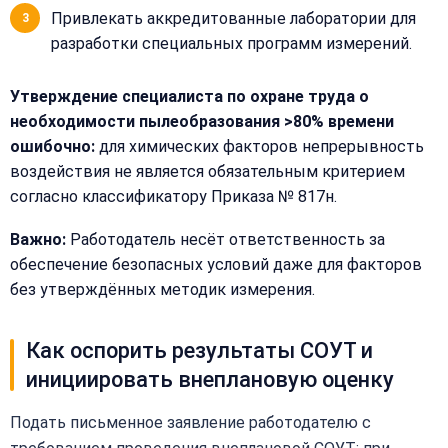
Телефон:
Привлекать аккредитованные лаборатории для
разработки специальных программ измерений.
+
Утверждение специалиста по охране труда о
Добавить
Согласен на
комментарий
необходимости пылеобразования >80% времени
обработку
Согласен на
ошибочно:
для химических факторов непрерывность
персональных
обработку
данных
воздействия не является обязательным критерием
персональных
согласно классификатору Приказа № 817н.
данных
Получить расчёт
Обычно
Важно:
Работодатель несёт ответственность за
отвечаем
обеспечение безопасных условий даже для факторов
в течение
15 минут
без утверждённых методик измерения.
Как оспорить результаты СОУТ и
Получить расчёт
инициировать внеплановую оценку
Или
позвоните
Подать письменное заявление работодателю с
нам:
+7