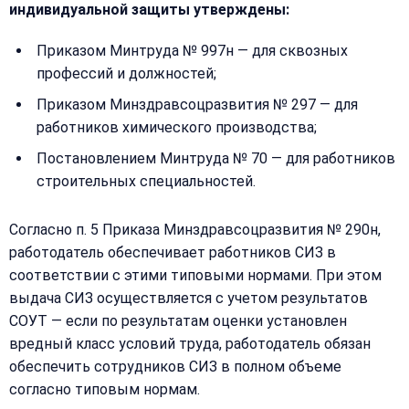
индивидуальной защиты утверждены:
Оставьте
Имя:
имя
Приказом Минтруда № 997н — для сквозных
и
профессий и должностей;
телефон
—
Приказом Минздравсоцразвития № 297 — для
перезвоним
работников химического производства;
Email:
и
Постановлением Минтруда № 70 — для работников
рассчитаем
стоимость
строительных специальностей.
Сообщение:
Имя:
Согласно п. 5 Приказа Минздравсоцразвития № 290н,
работодатель обеспечивает работников СИЗ в
соответствии с этими типовыми нормами. При этом
Телефон:
выдача СИЗ осуществляется с учетом результатов
СОУТ — если по результатам оценки установлен
вредный класс условий труда, работодатель обязан
+
обеспечить сотрудников СИЗ в полном объеме
Добавить
Согласен на
согласно типовым нормам.
комментарий
обработку