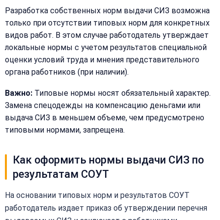
Согласен на
персональных
Разработка собственных норм выдачи СИЗ возможна
обработку
данных
персональных
только при отсутствии типовых норм для конкретных
данных
видов работ. В этом случае работодатель утверждает
Получить расчёт
локальные нормы с учетом результатов специальной
Обычно
отвечаем
оценки условий труда и мнения представительного
в течение
15 минут
органа работников (при наличии).
Важно:
Типовые нормы носят обязательный характер.
Получить расчёт
Замена спецодежды на компенсацию деньгами или
выдача СИЗ в меньшем объеме, чем предусмотрено
Или
позвоните
типовыми нормами, запрещена.
нам:
+7
(499)
Как оформить нормы выдачи СИЗ по
995-
результатам СОУТ
22-
40
На основании типовых норм и результатов СОУТ
работодатель издает приказ об утверждении перечня