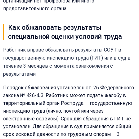
организации нет профсоюза или иного
консультация
представительного органа.
Оставьте
Имя:
имя
Как обжаловать результаты
и
телефон
специальной оценки условий труда
—
перезвоним
Работник вправе обжаловать результаты СОУТ в
Email:
и
государственную инспекцию труда (ГИТ) или в суд в
рассчитаем
течение 3 месяцев с момента ознакомления с
стоимость
результатами.
Сообщение:
Имя:
Порядок обжалования установлен ст. 26 Федерального
закона № 426-ФЗ. Работник может подать жалобу в
Телефон:
территориальный орган Роструда — государственную
инспекцию труда (лично, почтой или через
электронные сервисы). Срок для обращения в ГИТ не
установлен. Для обращения в суд применяется общий
+
Добавить
срок исковой давности по трудовым спорам — 3
Согласен на
комментарий