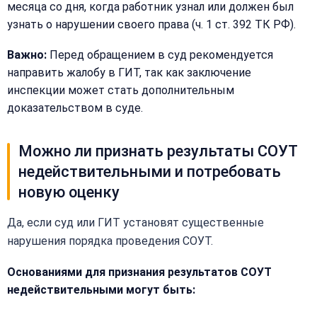
обработку
месяца со дня, когда работник узнал или должен был
Согласен на
персональных
узнать о нарушении своего права (ч. 1 ст. 392 ТК РФ).
обработку
данных
персональных
данных
Важно:
Перед обращением в суд рекомендуется
направить жалобу в ГИТ, так как заключение
Получить расчёт
Обычно
инспекции может стать дополнительным
отвечаем
в течение
доказательством в суде.
15 минут
Можно ли признать результаты СОУТ
Получить расчёт
недействительными и потребовать
Или
новую оценку
позвоните
нам:
Да, если суд или ГИТ установят существенные
+7
(499)
нарушения порядка проведения СОУТ.
995-
22-
Основаниями для признания результатов СОУТ
40
недействительными могут быть: