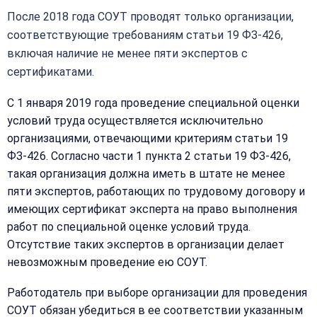
После 2018 года СОУТ проводят только организации,
соответствующие требованиям статьи 19 ФЗ-426,
включая наличие не менее пяти экспертов с
сертификатами.
С 1 января 2019 года проведение специальной оценки
условий труда осуществляется исключительно
организациями, отвечающими критериям статьи 19
ФЗ-426. Согласно части 1 пункта 2 статьи 19 ФЗ-426,
такая организация должна иметь в штате не менее
пяти экспертов, работающих по трудовому договору и
Закрыть
имеющих сертификат эксперта на право выполнения
работ по специальной оценке условий труда.
меню
Написать
Бесплатная
Отсутствие таких экспертов в организации делает
нам
консультация
невозможным проведение ею СОУТ.
Оставьте
Имя:
Работодатель при выборе организации для проведения
имя
и
СОУТ обязан убедиться в ее соответствии указанным