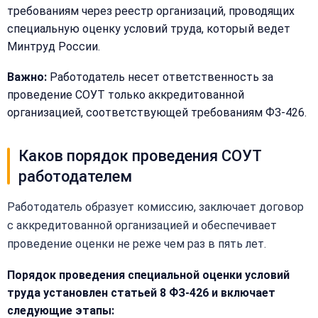
телефон
требованиям через реестр организаций, проводящих
—
специальную оценку условий труда, который ведет
перезвоним
Email:
Минтруд России.
и
рассчитаем
Важно:
Работодатель несет ответственность за
стоимость
проведение СОУТ только аккредитованной
организацией, соответствующей требованиям ФЗ-426.
Сообщение:
Имя:
Каков порядок проведения СОУТ
Телефон:
работодателем
Работодатель образует комиссию, заключает договор
+
с аккредитованной организацией и обеспечивает
Добавить
Согласен на
проведение оценки не реже чем раз в пять лет.
комментарий
обработку
Согласен на
персональных
Порядок проведения специальной оценки условий
обработку
данных
персональных
труда установлен статьей 8 ФЗ-426 и включает
данных
следующие этапы: