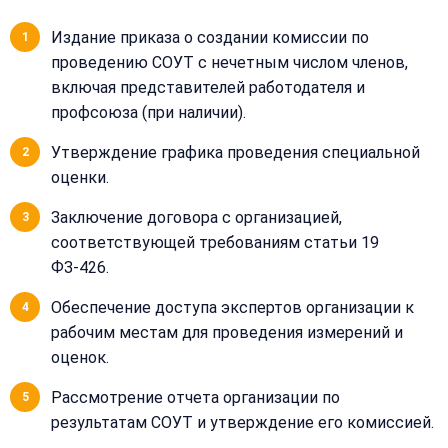
Получить расчёт
Обычно
отвечаем
Издание приказа о создании комиссии по
в течение
проведению СОУТ с нечетным числом членов,
15 минут
включая представителей работодателя и
профсоюза (при наличии).
Получить расчёт
Утверждение графика проведения специальной
Или
оценки.
позвоните
нам:
Заключение договора с организацией,
+7
(499)
соответствующей требованиям статьи 19
995-
ФЗ-426.
22-
40
Обеспечение доступа экспертов организации к
рабочим местам для проведения измерений и
оценок.
Рассмотрение отчета организации по
результатам СОУТ и утверждение его комиссией.