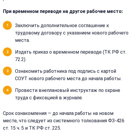
При временном переводе на другое рабочее место:
Заключить дополнительное соглашение к
трудовому договору с указанием нового рабочего
Закрыть
места.
меню
Написать
Бесплатная
нам
Издать приказ о временном переводе (ТК РФ ст.
консультация
72.2).
Оставьте
Имя:
имя
Ознакомить работника под подпись с картой
и
СОУТ нового рабочего места до начала работы.
телефон
—
Провести внеплановый инструктаж по охране
перезвоним
труда с фиксацией в журнале.
Email:
и
рассчитаем
Срок ознакомления — до начала работы на новом
стоимость
месте, что следует из системного толкования ФЗ-426
Сообщение:
Имя:
ст. 15 ч. 5 и ТК РФ ст. 225.