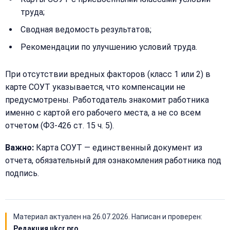
позвоните
нам:
труда;
+7
Сводная ведомость результатов;
(499)
995-
Рекомендации по улучшению условий труда.
22-
40
При отсутствии вредных факторов (класс 1 или 2) в
карте СОУТ указывается, что компенсации не
предусмотрены. Работодатель знакомит работника
именно с картой его рабочего места, а не со всем
отчетом (ФЗ-426 ст. 15 ч. 5).
Важно:
Карта СОУТ — единственный документ из
отчета, обязательный для ознакомления работника под
подпись.
Материал актуален на
26.07.2026
. Написан и проверен:
Редакция ukcr.pro
.