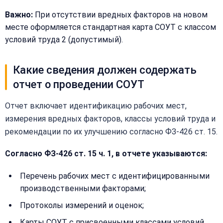
Важно:
При отсутствии вредных факторов на новом
месте оформляется стандартная карта СОУТ с классом
Телефон:
условий труда 2 (допустимый).
+
Какие сведения должен содержать
Добавить
Согласен на
отчет о проведении СОУТ
комментарий
обработку
Согласен на
персональных
обработку
Отчет включает идентификацию рабочих мест,
данных
персональных
измерения вредных факторов, классы условий труда и
данных
рекомендации по их улучшению согласно ФЗ-426 ст. 15.
Получить расчёт
Обычно
отвечаем
Согласно ФЗ-426 ст. 15 ч. 1, в отчете указываются:
в течение
15 минут
Перечень рабочих мест с идентифицированными
производственными факторами;
Получить расчёт
Протоколы измерений и оценок;
Или
Карты СОУТ с присвоенными классами условий