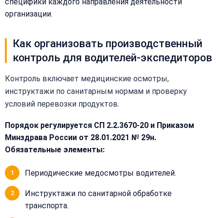
специфики каждого направления деятельности
организации.
Закрыть
Как организовать производственный
меню
Написать
Бесплатная
нам
контроль для водителей-экспедиторов
консультация
Контроль включает медицинские осмотры,
Оставьте
Имя:
имя
инструктажи по санитарным нормам и проверку
и
условий перевозки продуктов.
телефон
—
Порядок регулируется СП 2.2.3670-20 и Приказом
перезвоним
Email:
Минздрава России от 28.01.2021 № 29н.
и
Обязательные элементы:
рассчитаем
стоимость
Периодические медосмотры водителей.
Сообщение:
Имя:
Инструктажи по санитарной обработке
транспорта.
Телефон: