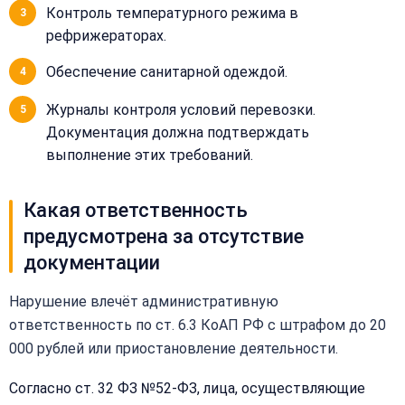
Контроль температурного режима в
рефрижераторах.
+
Обеспечение санитарной одеждой.
Добавить
Согласен на
комментарий
Журналы контроля условий перевозки.
обработку
Согласен на
персональных
Документация должна подтверждать
обработку
данных
выполнение этих требований.
персональных
данных
Получить расчёт
Какая ответственность
Обычно
отвечаем
предусмотрена за отсутствие
в течение
15 минут
документации
Нарушение влечёт административную
Получить расчёт
ответственность по ст. 6.3 КоАП РФ с штрафом до 20
Или
000 рублей или приостановление деятельности.
позвоните
нам:
Согласно ст. 32 ФЗ №52-ФЗ, лица, осуществляющие
+7