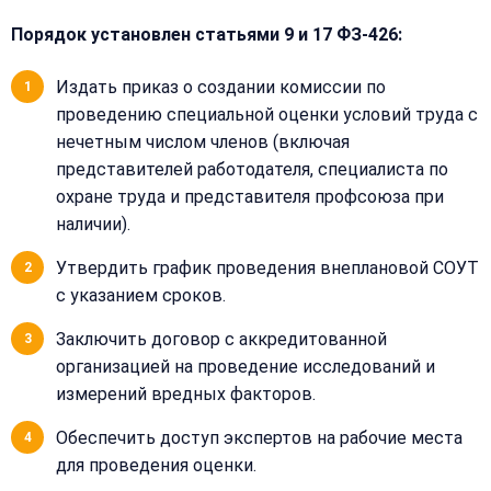
Порядок установлен статьями 9 и 17 ФЗ-426:
Издать приказ о создании комиссии по
проведению специальной оценки условий труда с
нечетным числом членов (включая
представителей работодателя, специалиста по
Закрыть
охране труда и представителя профсоюза при
меню
Написать
Бесплатная
наличии).
нам
консультация
Утвердить график проведения внеплановой СОУТ
Оставьте
с указанием сроков.
Имя:
имя
и
Заключить договор с аккредитованной
телефон
организацией на проведение исследований и
—
измерений вредных факторов.
перезвоним
Email:
и
Обеспечить доступ экспертов на рабочие места
рассчитаем
для проведения оценки.
стоимость