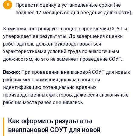
Провести оценку в установленные сроки (не
Сообщение:
Имя:
позднее 12 месяцев со дня введения должности).
Комиссия контролирует процесс проведения СОУТ и
Телефон:
утверждает ее результаты. До завершения оценки
работодатель должен руководствоваться
характеристиками условий труда по аналогичным
+
Добавить
должностям, но это не заменяет проведение СОУТ.
Согласен на
комментарий
обработку
Согласен на
Важно:
При проведении внеплановой СОУТ для новых
персональных
обработку
данных
рабочих мест комиссия должна провести
персональных
идентификацию потенциально вредных
данных
производственных факторов, даже если аналогичные
Получить расчёт
Обычно
рабочие места ранее оценивались.
отвечаем
в течение
15 минут
Как оформить результаты
внеплановой СОУТ для новой
Получить расчёт