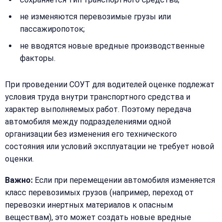
Сообщение:
не изменяются перевозимые грузы или
Имя:
пассажиропоток;
не вводятся новые вредные производственные
Телефон:
факторы.
При проведении СОУТ для водителей оценке подлежат
+
условия труда внутри транспортного средства и
Добавить
Согласен на
комментарий
характер выполняемых работ. Поэтому передача
обработку
Согласен на
автомобиля между подразделениями одной
персональных
обработку
данных
организации без изменения его технического
персональных
состояния или условий эксплуатации не требует новой
данных
Получить расчёт
оценки.
Обычно
отвечаем
Важно:
Если при перемещении автомобиля изменяется
в течение
15 минут
класс перевозимых грузов (например, переход от
перевозки инертных материалов к опасным
веществам), это может создать новые вредные
Получить расчёт