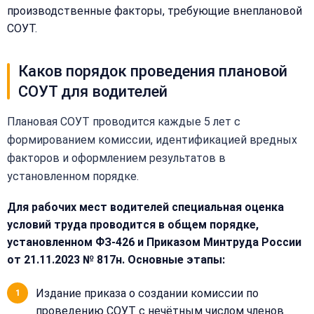
производственные факторы, требующие внеплановой
Или
СОУТ.
позвоните
нам:
+7
Каков порядок проведения плановой
(499)
995-
СОУТ для водителей
22-
40
Плановая СОУТ проводится каждые 5 лет с
формированием комиссии, идентификацией вредных
факторов и оформлением результатов в
установленном порядке.
Для рабочих мест водителей специальная оценка
условий труда проводится в общем порядке,
установленном ФЗ-426 и Приказом Минтруда России
от 21.11.2023 № 817н. Основные этапы:
Издание приказа о создании комиссии по
проведению СОУТ с нечётным числом членов