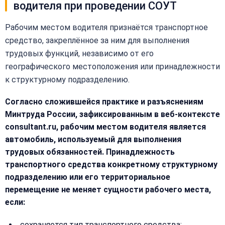
водителя при проведении СОУТ
Рабочим местом водителя признаётся транспортное
средство, закреплённое за ним для выполнения
трудовых функций, независимо от его
географического местоположения или принадлежности
к структурному подразделению.
Закрыть
меню
Написать
Согласно сложившейся практике и разъяснениям
Бесплатная
нам
Минтруда России, зафиксированным в веб-контексте
консультация
consultant.ru, рабочим местом водителя является
Оставьте
автомобиль, используемый для выполнения
Имя:
имя
трудовых обязанностей. Принадлежность
и
транспортного средства конкретному структурному
телефон
—
подразделению или его территориальное
перезвоним
перемещение не меняет сущности рабочего места,
Email:
и
если:
рассчитаем
стоимость
сохраняется тип транспортного средства;