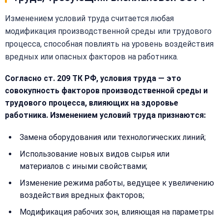
Добавить
Согласен на
комментарий
Изменением условий труда считается любая
обработку
Согласен на
персональных
модификация производственной среды или трудового
обработку
данных
процесса, способная повлиять на уровень воздействия
персональных
данных
вредных или опасных факторов на работника.
Получить расчёт
Обычно
Согласно ст. 209 ТК РФ, условия труда — это
отвечаем
в течение
совокупность факторов производственной среды и
15 минут
трудового процесса, влияющих на здоровье
работника. Изменением условий труда признаются:
Получить расчёт
Замена оборудования или технологических линий;
Или
Использование новых видов сырья или
позвоните
нам:
материалов с иными свойствами;
+7
(499)
Изменение режима работы, ведущее к увеличению
995-
воздействия вредных факторов;
22-
40
Модификация рабочих зон, влияющая на параметры