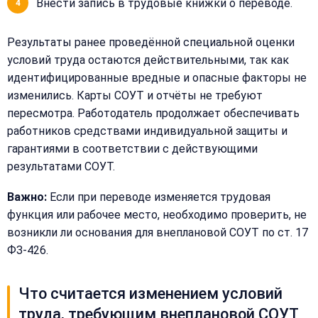
Внести запись в трудовые книжки о переводе.
меню
Написать
Бесплатная
нам
консультация
Результаты ранее проведённой специальной оценки
Оставьте
условий труда остаются действительными, так как
Имя:
имя
идентифицированные вредные и опасные факторы не
и
изменились. Карты СОУТ и отчёты не требуют
телефон
пересмотра. Работодатель продолжает обеспечивать
—
работников средствами индивидуальной защиты и
перезвоним
Email:
и
гарантиями в соответствии с действующими
рассчитаем
результатами СОУТ.
стоимость
Важно:
Если при переводе изменяется трудовая
Сообщение:
Имя:
функция или рабочее место, необходимо проверить, не
возникли ли основания для внеплановой СОУТ по ст. 17
ФЗ-426.
Телефон:
Что считается изменением условий
труда, требующим внеплановой СОУТ
+