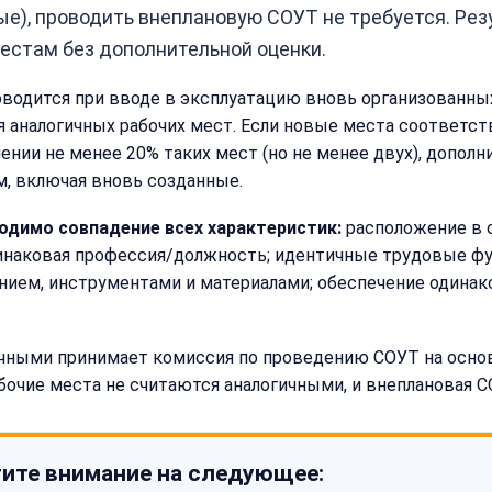
вые), проводить внеплановую СОУТ не требуется. Ре
естам без дополнительной оценки.
водится при вводе в эксплуатацию вновь организованных 
ля аналогичных рабочих мест. Если новые места соответс
шении не менее 20% таких мест (но не менее двух), допол
, включая вновь созданные.
одимо совпадение всех характеристик:
расположение в 
динаковая профессия/должность; идентичные трудовые ф
нием, инструментами и материалами; обеспечение одина
чными принимает комиссия по проведению СОУТ на основ
бочие места не считаются аналогичными, и внеплановая С
ите внимание на следующее: