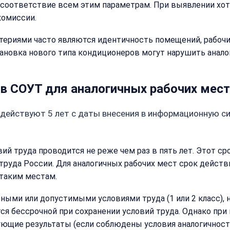
соответствие всем этим параметрам. При выявлении хотя
комментарий
Согласен на
комиссии.
Согласен на
обработку
обработку
персональных
риями часто являются идентичность помещений, рабочих 
персональных
данных
данных
ановка нового типа кондиционеров могут нарушить анало
Получить расчёт
Обычно
отвечаем
ов СОУТ для аналогичных рабочих мест
в течение
15 минут
действуют 5 лет с даты внесения в информационную сис
Получить расчё
Или
овий труда проводится не реже чем раз в пять лет. Этот с
позвоните
руда России. Для аналогичных рабочих мест срок действ
нам:
+7
 таким местам.
(499)
995-
ыми или допустимыми условиями труда (1 или 2 класс), 
22-
яется бессрочной при сохранении условий труда. Однако пр
40
ющие результаты (если соблюдены условия аналогичности