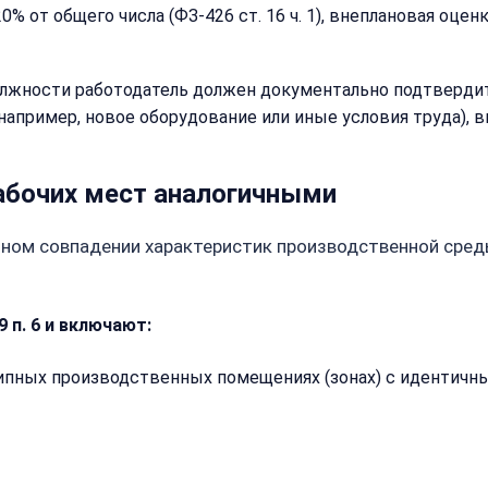
% от общего числа (ФЗ-426 ст. 16 ч. 1), внеплановая оце
лжности работодатель должен документально подтвердить
апример, новое оборудование или иные условия труда), в
рабочих мест аналогичными
ном совпадении характеристик производственной среды
 п. 6 и включают:
ипных производственных помещениях (зонах) с идентичн
Закрыть
меню
Написать