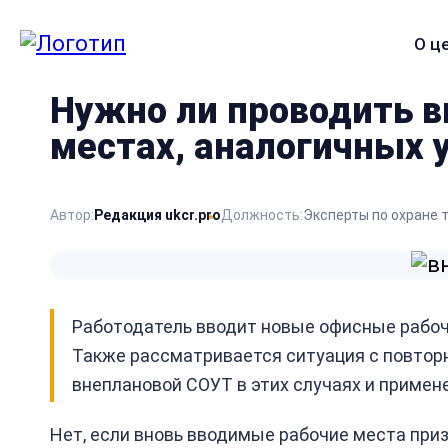
О ц
Меню
сайта
Нужно ли проводить в
местах, аналогичных
Автор:
Редакция ukcr.pro
Должность:
Эксперты по охране 
Работодатель вводит новые офисные рабочи
Также рассматривается ситуация с повтор
внеплановой СОУТ в этих случаях и примен
Нет, если вновь вводимые рабочие места при