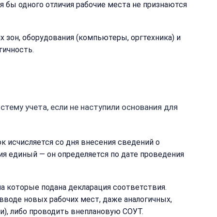
 бы одного отличия рабочие места не признаются
зон, оборудования (компьютеры, оргтехника) и
гичность.
тему учета, если не наступили основания для
т
рок исчисляется со дня внесения сведений о
ия единый — он определяется по дате проведения
на которые подана декларация соответствия.
и вводе новых рабочих мест, даже аналогичных,
), либо проводить внеплановую СОУТ.