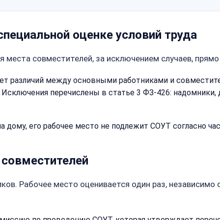
специальной оценке условий труда
я места совместителей, за исключением случаев, прямо 
лает различий между основными работниками и совместите
. Исключения перечислены в статье 3 ФЗ-426: надомники,
а дому, его рабочее место не подлежит СОУТ согласно час
 совместителей
Закрыть
меню
ков. Рабочее место оценивается один раз, независимо 
Написать
Бесплатна
нам
консульта
комиссию по проведению СОУТ, которая утверждает перече