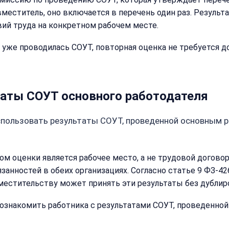
Оставьте
имя
вместитель, оно включается в перечень один раз. Резуль
Имя:
и
вий труда на конкретном рабочем месте.
телефон
—
 уже проводилась СОУТ, повторная оценка не требуется до
перезвоним
и
Email:
рассчитаем
стоимость
таты СОУТ основного работодателя
Имя:
Сообщение:
спользовать результаты СОУТ, проведенной основным р
Телефон:
том оценки является рабочее место, а не трудовой договор.
занностей в обеих организациях. Согласно статье 9 ФЗ-4
вместительству может принять эти результаты без дубли
+
Добавить
комментарий
ознакомить работника с результатами СОУТ, проведенной
Согласен на
Согласен на
обработку
обработку
персональных