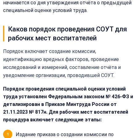
имя
начинается со дня утверждения отчёта о предыдущей
и
специальной оценке условий труда.
телефон
—
перезвоним
Каков порядок проведения СОУТ для
Email:
и
рабочих мест воспитателей
рассчитаем
стоимость
Порядок включает создание комиссии,
идентификацию вредных факторов, проведение
Сообщение:
Имя:
исследований и измерений, составление отчёта и
уведомление организации, проводившей СОУТ.
Телефон:
Порядок проведения специальной оценки условий
труда установлен Федеральным законом № 426-ФЗ и
детализирован в Приказе Минтруда России от
+
Добавить
21.11.2023 № 817н. Для рабочих мест воспитателей
Согласен на
комментарий
процедура включает следующие этапы:
обработку
Согласен на
персональных
обработку
данных
Издание приказа о создании комиссии по
персональных