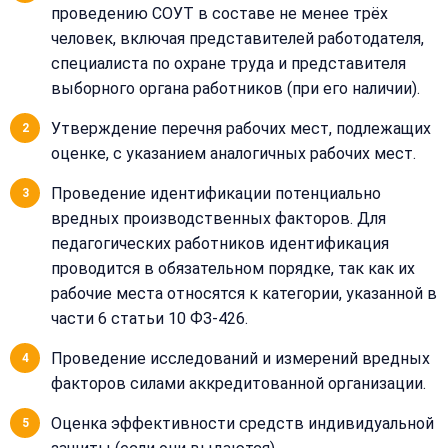
данных
проведению СОУТ в составе не менее трёх
Получить расчёт
человек, включая представителей работодателя,
Обычно
специалиста по охране труда и представителя
отвечаем
в течение
выборного органа работников (при его наличии).
15 минут
Утверждение перечня рабочих мест, подлежащих
оценке, с указанием аналогичных рабочих мест.
Получить расчёт
Проведение идентификации потенциально
Или
позвоните
вредных производственных факторов. Для
нам:
педагогических работников идентификация
+7
проводится в обязательном порядке, так как их
(499)
995-
рабочие места относятся к категории, указанной в
22-
части 6 статьи 10 ФЗ-426.
40
Проведение исследований и измерений вредных
факторов силами аккредитованной организации.
Оценка эффективности средств индивидуальной