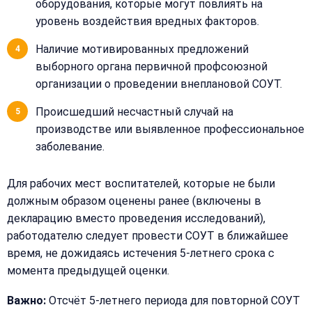
оборудования, которые могут повлиять на
уровень воздействия вредных факторов.
Наличие мотивированных предложений
выборного органа первичной профсоюзной
организации о проведении внеплановой СОУТ.
Происшедший несчастный случай на
производстве или выявленное профессиональное
заболевание.
Для рабочих мест воспитателей, которые не были
должным образом оценены ранее (включены в
декларацию вместо проведения исследований),
Закрыть
работодателю следует провести СОУТ в ближайшее
меню
Написать
время, не дожидаясь истечения 5-летнего срока с
Бесплатная
нам
момента предыдущей оценки.
консультация
Оставьте
Важно:
Отсчёт 5-летнего периода для повторной СОУТ
Имя: