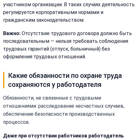
участником организации. В таких случаях деятельность
+
регулируется корпоративными нормами и
Добавить
Согласен на
комментарий
гражданским законодательством.
обработку
Согласен на
персональных
обработку
Важно:
Отсутствие трудового договора должно быть
данных
персональных
последовательным — нельзя требовать соблюдения
данных
трудовых гарантий (отпуск, больничный) без
Получить расчёт
Обычно
оформления трудовых отношений.
отвечаем
в течение
15 минут
Какие обязанности по охране труда
сохраняются у работодателя
Получить расчёт
Обязанности, не связанные с трудовыми
Или
отношениями: расследование несчастных случаев,
позвоните
нам:
обеспечение безопасности производственных
+7
процессов.
(499)
995-
22-
Даже при отсутствии работников работодатель