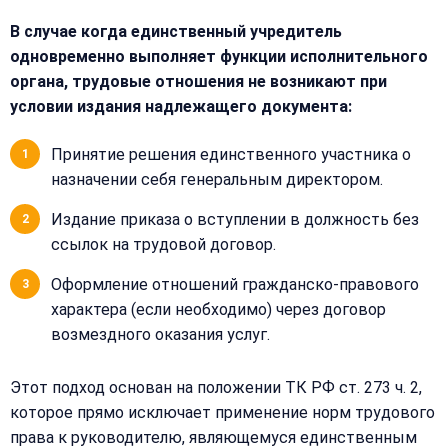
Закрыть
В случае когда единственный учредитель
меню
Написать
Бесплатная
одновременно выполняет функции исполнительного
нам
консультация
органа, трудовые отношения не возникают при
условии издания надлежащего документа:
Оставьте
Имя:
имя
и
Принятие решения единственного участника о
телефон
назначении себя генеральным директором.
—
перезвоним
Издание приказа о вступлении в должность без
Email:
и
ссылок на трудовой договор.
рассчитаем
стоимость
Оформление отношений гражданско-правового
характера (если необходимо) через договор
Сообщение:
Имя:
возмездного оказания услуг.
Этот подход основан на положении ТК РФ ст. 273 ч. 2,
Телефон:
которое прямо исключает применение норм трудового
права к руководителю, являющемуся единственным