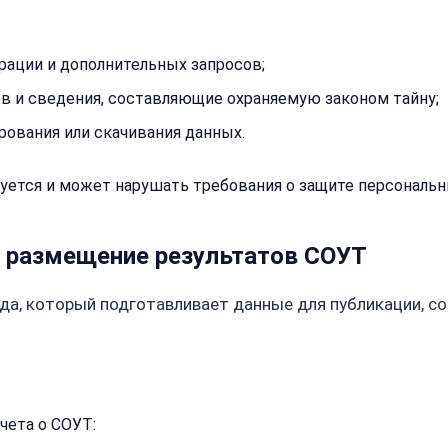
нам
консульта
Оставьте
имя
рации и дополнительных запросов;
Имя:
и
 и сведения, составляющие охраняемую законом тайну;
телефон
—
ования или скачивания данных.
перезвоним
и
Email:
уется и может нарушать требования о защите персональн
рассчитаем
стоимость
ь размещение результатов СОУТ
Имя:
Сообщение:
да, который подготавливает данные для публикации, со
Телефон:
+
Добавить
чета о СОУТ:
комментарий
Согласен на