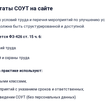
таты СОУТ на сайте
х условий труда и перечня мероприятий по улучшению у
должна быть структурированной и доступной.
я ФЗ-426 ст. 15 ч. 6:
ий труда.
 и охраны труда.
 практике используют:
ными классами;
Закрыть
риятий с указанием сроков и ответственных;
меню
ведении СОУТ (без персональных данных).
Написать
Бесплатна