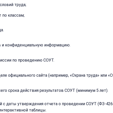
Согласен на
словий труда;
обработку
обработку
персональных
персональных
данных
 по классам;
данных
Получить расчёт
Обычно
а.
отвечаем
в течение
15 минут
в и конфиденциальную информацию.
Получить расчё
иссии по проведению СОУТ.
Или
позвоните
е официального сайта (например, «Охрана труда» или «С
нам:
+7
(499)
995-
его срока действия результатов СОУТ (минимум 5 лет).
22-
40
й с даты утверждения отчета о проведении СОУТ (ФЗ-426 
интерактивной таблицы.