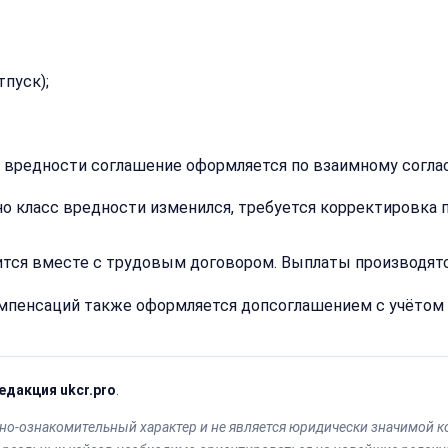
Получить расчёт
Обычно
отвечаем
в течение
тпуск);
15 минут
Получить расчё
 вредности соглашение оформляется по взаимному согласи
Или
но класс вредности изменился, требуется корректировка п
позвоните
нам:
+7
(499)
ится вместе с трудовым договором. Выплаты производятс
995-
22-
пенсаций также оформляется допсоглашением с учётом пр
40
едакция ukcr.pro
.
о-ознакомительный характер и не является юридически значимой к