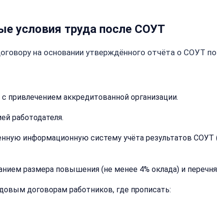
ые условия труда после СОУТ
оговору на основании утверждённого отчёта о СОУТ по
 с привлечением аккредитованной организации.
ей работодателя.
нную информационную систему учёта результатов СОУТ (Ф
Закрыть
меню
Написать
Бесплатна
занием размера повышения (не менее 4% оклада) и перечн
нам
консульта
довым договорам работников, где прописать:
Оставьте
имя
Имя: