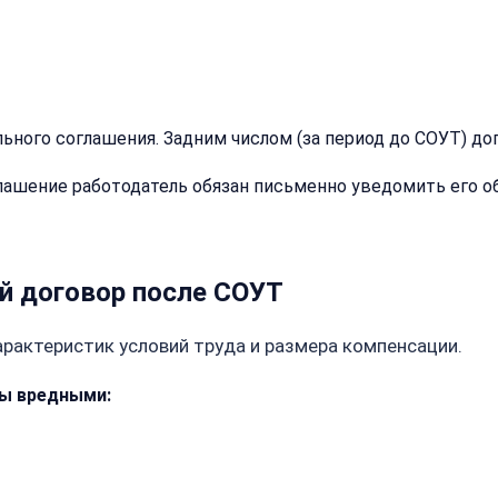
и
телефон
—
перезвоним
и
Email:
рассчитаем
ного соглашения. Задним числом (за период до СОУТ) доп
стоимость
шение работодатель обязан письменно уведомить его об 
Имя:
Сообщение:
Телефон:
ой договор после СОУТ
арактеристик условий труда и размера компенсации.
+
Добавить
ны вредными:
комментарий
Согласен на
Согласен на
обработку
обработку
персональных
персональных
данных
данных