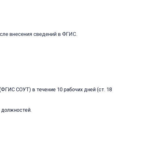
сле внесения сведений в ФГИС.
ГИС СОУТ) в течение 10 рабочих дней (ст. 18
я
я должностей.
ция