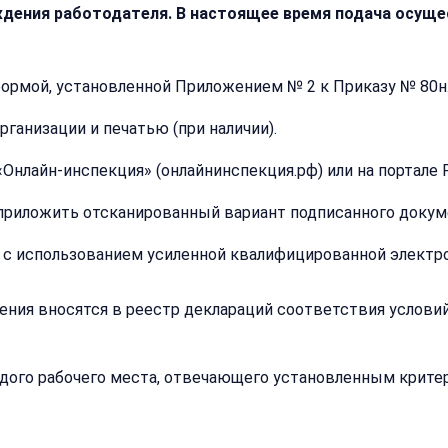
ждения работодателя. В настоящее время подача осущ
ормой, установленной Приложением № 2 к Приказу № 80н
Закрыть
ганизации и печатью (при наличии).
меню
Написать
Бесплатна
Онлайн-инспекция» (онлайнинспекция.рф) или на портале 
нам
консульта
приложить отсканированный вариант подписанного докум
Оставьте
имя
 с использованием усиленной квалифицированной электро
Имя:
и
телефон
дения вносятся в реестр деклараций соответствия услови
—
перезвоним
и
Email:
ого рабочего места, отвечающего установленным критери
рассчитаем
стоимость
Имя: