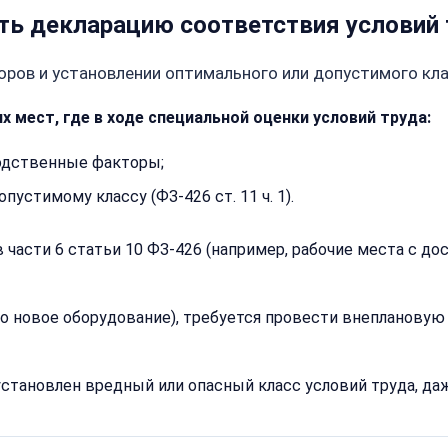
Сообщение:
ть декларацию соответствия условий 
Телефон:
ров и установлении оптимального или допустимого кла
 мест, где в ходе специальной оценки условий труда:
+
одственные факторы;
Добавить
комментарий
Согласен на
устимому классу (ФЗ-426 ст. 11 ч. 1).
Согласен на
обработку
обработку
персональных
персональных
данных
части 6 статьи 10 ФЗ-426 (например, рабочие места с до
данных
Получить расчёт
Обычно
но новое оборудование), требуется провести внеплановую
отвечаем
в течение
15 минут
установлен вредный или опасный класс условий труда, даж
Получить расчё