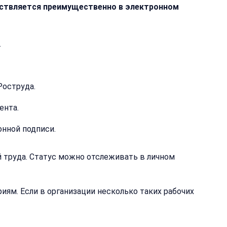
ествляется преимущественно в электронном
.
я
Роструда.
ция
ента.
нной подписи.
й труда. Статус можно отслеживать в личном
ям. Если в организации несколько таких рабочих