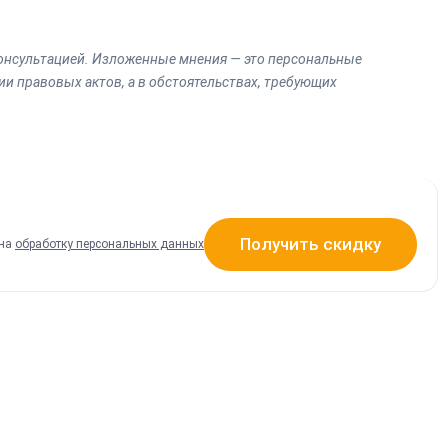
онсультацией. Изложенные мнения — это персональные
и правовых актов, а в обстоятельствах, требующих
Получить скидку
 на
обработку персональных данных