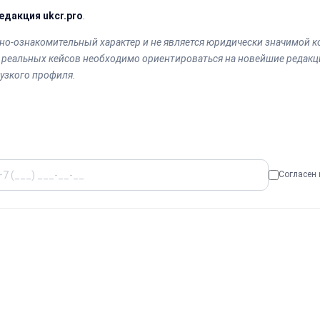
Или
едакция ukcr.pro
.
позвоните
нам:
+7
о-ознакомительный характер и не является юридически значимой к
(499)
я реальных кейсов необходимо ориентироваться на новейшие редакци
995-
узкого профиля.
22-
40
Согласен