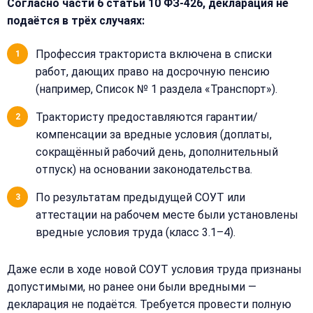
Согласно части 6 статьи 10 ФЗ-426, декларация не
подаётся в трёх случаях:
Профессия тракториста включена в списки
работ, дающих право на досрочную пенсию
(например, Список № 1 раздела «Транспорт»).
Закрыть
Трактористу предоставляются гарантии/
меню
Написать
компенсации за вредные условия (доплаты,
Бесплатная
нам
сокращённый рабочий день, дополнительный
консультация
отпуск) на основании законодательства.
Оставьте
Имя:
По результатам предыдущей СОУТ или
имя
и
аттестации на рабочем месте были установлены
телефон
вредные условия труда (класс 3.1–4).
—
перезвоним
Email:
Даже если в ходе новой СОУТ условия труда признаны
и
рассчитаем
допустимыми, но ранее они были вредными —
стоимость
декларация не подаётся. Требуется провести полную