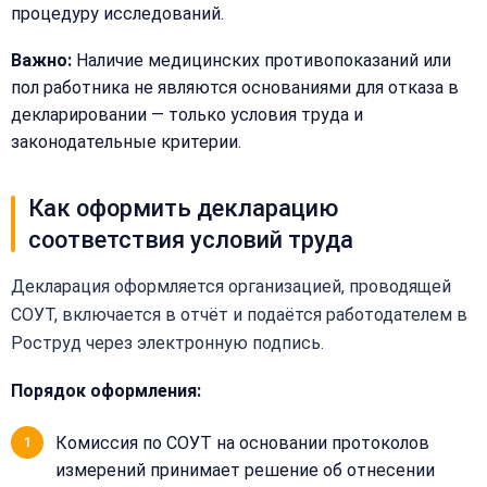
процедуру исследований.
Сообщение:
Имя:
Важно:
Наличие медицинских противопоказаний или
пол работника не являются основаниями для отказа в
Телефон:
декларировании — только условия труда и
законодательные критерии.
+
Как оформить декларацию
Добавить
Согласен на
комментарий
соответствия условий труда
обработку
Согласен на
персональных
обработку
данных
Декларация оформляется организацией, проводящей
персональных
СОУТ, включается в отчёт и подаётся работодателем в
данных
Получить расчёт
Роструд через электронную подпись.
Обычно
отвечаем
Порядок оформления:
в течение
15 минут
Комиссия по СОУТ на основании протоколов
измерений принимает решение об отнесении
Получить расчёт