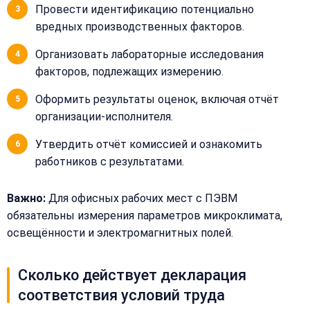
Добавить
Согласен на
Провести идентификацию потенциально
комментарий
обработку
вредных производственных факторов.
Согласен на
персональных
обработку
данных
Организовать лабораторные исследования
персональных
данных
факторов, подлежащих измерению.
Получить расчёт
Обычно
Оформить результаты оценок, включая отчёт
отвечаем
организации-исполнителя.
в течение
15 минут
Утвердить отчёт комиссией и ознакомить
работников с результатами.
Получить расчёт
Важно:
Для офисных рабочих мест с ПЭВМ
Или
позвоните
обязательны измерения параметров микроклимата,
нам:
освещённости и электромагнитных полей.
+7
(499)
995-
Сколько действует декларация
22-
40
соответствия условий труда