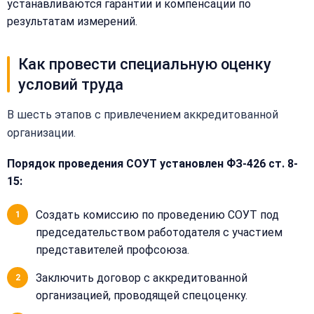
меню
устанавливаются гарантии и компенсации по
Бесплатная
нам
результатам измерений.
консультация
Оставьте
Имя:
Как провести специальную оценку
имя
и
условий труда
телефон
—
В шесть этапов с привлечением аккредитованной
перезвоним
Email:
организации.
и
рассчитаем
Порядок проведения СОУТ установлен ФЗ-426 ст. 8-
стоимость
15:
Сообщение:
Имя:
Создать комиссию по проведению СОУТ под
председательством работодателя с участием
Телефон:
представителей профсоюза.
Заключить договор с аккредитованной
организацией, проводящей спецоценку.
+