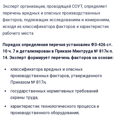
Эксперт организации, проводящей СОУТ, определяет
перечень вредных и опасных производственных
факторов, подлежащих исследованиям и измерениям,
исходя из классификатора факторов и характеристик
рабочего места.
Порядок определения перечня установлен ФЗ-426 ст.
Закрыть
10 ч. 7 и детализирован в Приказе Минтруда № 817н п.
меню
Написать
14. Эксперт формирует перечень факторов на основе:
Бесплатная
нам
консультация
классификатора вредных и опасных
производственных факторов, утвержденного
Оставьте
Имя:
имя
Приказом № 817н;
и
государственных нормативных требований
телефон
охраны труда;
—
перезвоним
Email:
характеристик технологического процесса и
и
производственного оборудования;
рассчитаем