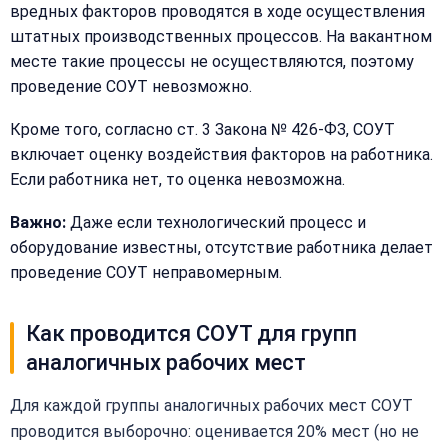
вредных факторов проводятся в ходе осуществления
Телефон:
штатных производственных процессов. На вакантном
месте такие процессы не осуществляются, поэтому
проведение СОУТ невозможно.
+
Добавить
Кроме того, согласно ст. 3 Закона № 426-ФЗ, СОУТ
Согласен на
комментарий
включает оценку воздействия факторов на работника.
обработку
Согласен на
персональных
Если работника нет, то оценка невозможна.
обработку
данных
персональных
Важно:
Даже если технологический процесс и
данных
оборудование известны, отсутствие работника делает
Получить расчёт
Обычно
проведение СОУТ неправомерным.
отвечаем
в течение
15 минут
Как проводится СОУТ для групп
аналогичных рабочих мест
Получить расчёт
Для каждой группы аналогичных рабочих мест СОУТ
Или
позвоните
проводится выборочно: оценивается 20% мест (но не
нам: