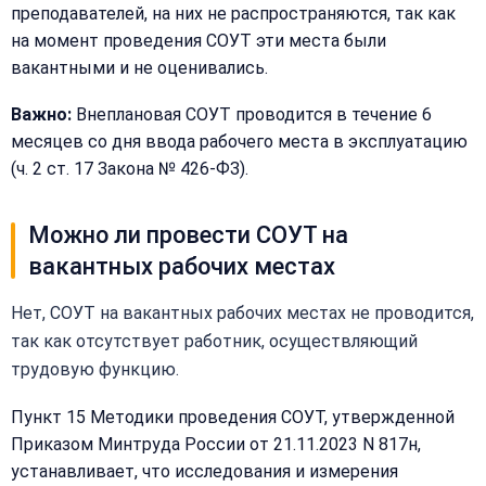
преподавателей, на них не распространяются, так как
на момент проведения СОУТ эти места были
вакантными и не оценивались.
Закрыть
Важно:
Внеплановая СОУТ проводится в течение 6
меню
Написать
месяцев со дня ввода рабочего места в эксплуатацию
Бесплатная
нам
(ч. 2 ст. 17 Закона № 426-ФЗ).
консультация
Оставьте
Имя:
Можно ли провести СОУТ на
имя
и
вакантных рабочих местах
телефон
—
Нет, СОУТ на вакантных рабочих местах не проводится,
перезвоним
Email:
так как отсутствует работник, осуществляющий
и
трудовую функцию.
рассчитаем
стоимость
Пункт 15 Методики проведения СОУТ, утвержденной
Сообщение:
Приказом Минтруда России от 21.11.2023 N 817н,
Имя:
устанавливает, что исследования и измерения