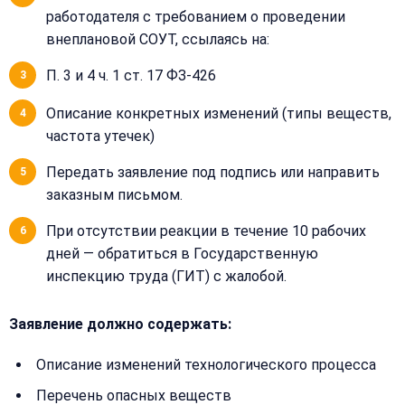
работодателя с требованием о проведении
Закрыть
внеплановой СОУТ, ссылаясь на:
меню
Написать
Бесплатная
нам
П. 3 и 4 ч. 1 ст. 17 ФЗ-426
консультация
Описание конкретных изменений (типы веществ,
Оставьте
Имя:
частота утечек)
имя
и
Передать заявление под подпись или направить
телефон
заказным письмом.
—
перезвоним
Email:
При отсутствии реакции в течение 10 рабочих
и
рассчитаем
дней — обратиться в Государственную
стоимость
инспекцию труда (ГИТ) с жалобой.
Сообщение:
Имя:
Заявление должно содержать:
Описание изменений технологического процесса
Телефон:
Перечень опасных веществ