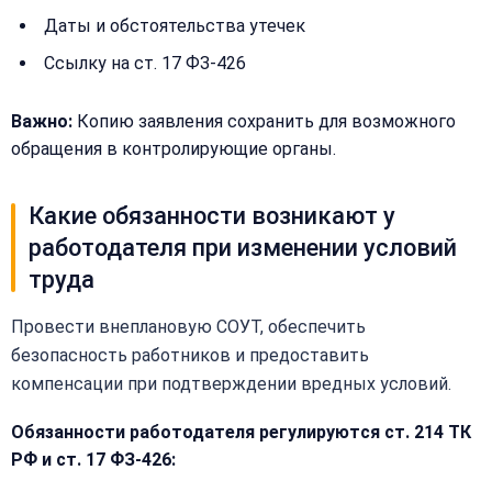
Даты и обстоятельства утечек
+
Ссылку на ст. 17 ФЗ-426
Добавить
Согласен на
комментарий
обработку
Согласен на
Важно:
Копию заявления сохранить для возможного
персональных
обработку
данных
обращения в контролирующие органы.
персональных
данных
Получить расчёт
Какие обязанности возникают у
Обычно
отвечаем
работодателя при изменении условий
в течение
15 минут
труда
Провести внеплановую СОУТ, обеспечить
Получить расчёт
безопасность работников и предоставить
Или
компенсации при подтверждении вредных условий.
позвоните
нам:
Обязанности работодателя регулируются ст. 214 ТК
+7
РФ и ст. 17 ФЗ-426:
(499)
995-