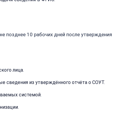
 не позднее 10 рабочих дней после утверждения
я
кого лица.
ция
ые сведения из утверждённого отчёта о СОУТ.
иваемых системой.
низации.