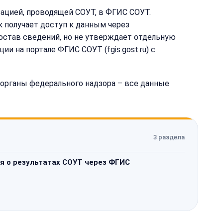
изацией, проводящей СОУТ, в ФГИС СОУТ.
к получает доступ к данным через
остав сведений, но не утверждает отдельную
 на портале ФГИС СОУТ (fgis.gost.ru) с
 в органы федерального надзора – все данные
3 раздела
я о результатах СОУТ через ФГИС