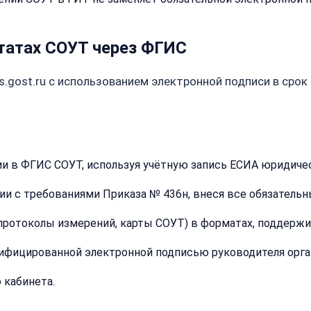
ьтатах СОУТ через ФГИС
s.gost.ru с использованием электронной подписи в срок
Закрыть
меню
Написать
Бесплатна
и в ФГИС СОУТ, используя учётную запись ЕСИА юридичес
нам
консульта
и с требованиями Приказа № 436н, внеся все обязательн
Оставьте
имя
протоколы измерений, карты СОУТ) в форматах, поддерж
Имя:
и
телефон
ифицированной электронной подписью руководителя орга
—
перезвоним
 кабинета.
и
Email:
рассчитаем