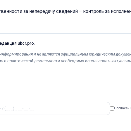
Получить расчё
венности за непередачу сведений – контроль за исполнен
Или
позвоните
нам:
+7
(499)
едакция ukcr.pro
.
995-
22-
ях информирования и не являются официальным юридическим докуме
40
ия в практической деятельности необходимо использовать актуальн
Согласен