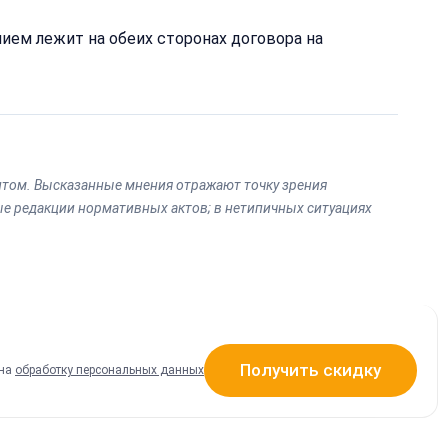
т
ием лежит на обеих сторонах договора на
нтом. Высказанные мнения отражают точку зрения
ые редакции нормативных актов; в нетипичных ситуациях
Получить скидку
 на
обработку персональных данных