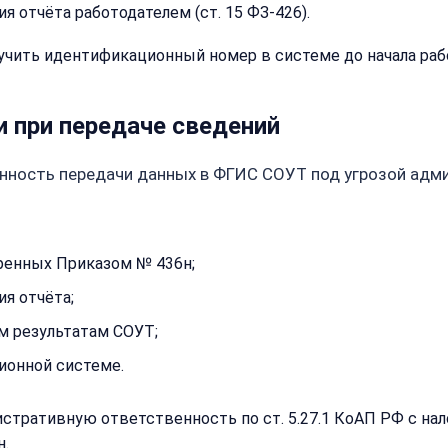
я отчёта работодателем (ст. 15 ФЗ-426).
стоимость
чить идентификационный номер в системе до начала работ 
Имя:
Сообщение:
и при передаче сведений
Телефон:
енность передачи данных в ФГИС СОУТ под угрозой адм
+
Добавить
комментарий
Согласен на
ренных Приказом № 436н;
Согласен на
обработку
обработку
персональных
я отчёта;
персональных
данных
данных
м результатам СОУТ;
Получить расчёт
Обычно
ионной системе.
отвечаем
в течение
15 минут
тративную ответственность по ст. 5.27.1 КоАП РФ с нал
н.