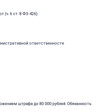
(ч. 6 ст. 8 ФЗ-426).
инистративной ответственности.
ожением штрафа до 80 000 рублей. Обязанность