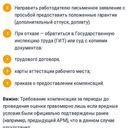
Телефон:
Направить работодателю письменное заявление с
просьбой предоставить положенные гарантии
(дополнительный отпуск, доплату).
+
Добавить
При отказе — обратиться в Государственную
Согласен на
комментарий
инспекцию труда (ГИТ) или суд с копиями
обработку
Согласен на
персональных
документов:
обработку
данных
персональных
трудового договора;
данных
Получить расчёт
карты аттестации рабочего места;
Обычно
отвечаем
в течение
приказа о предоставлении компенсаций.
15 минут
Важно:
Требование компенсации за периоды до
Получить расчёт
проведения оценки правомерно лишь если вредные
условия были официально подтверждены ранее
Или
позвоните
(например, предыдущей АРМ), что в данном случае
нам:
отсутствует.