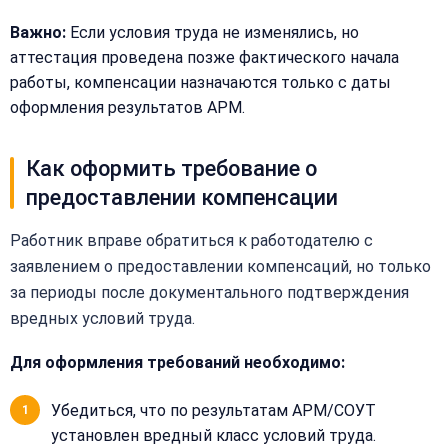
Важно:
Если условия труда не изменялись, но
аттестация проведена позже фактического начала
Закрыть
работы, компенсации назначаются только с даты
меню
оформления результатов АРМ.
Написать
Бесплатная
нам
консультация
Как оформить требование о
Оставьте
предоставлении компенсации
Имя:
имя
и
Работник вправе обратиться к работодателю с
телефон
—
заявлением о предоставлении компенсаций, но только
перезвоним
за периоды после документального подтверждения
Email:
и
вредных условий труда.
рассчитаем
стоимость
Для оформления требований необходимо:
Сообщение:
Имя:
Убедиться, что по результатам АРМ/СОУТ
установлен вредный класс условий труда.